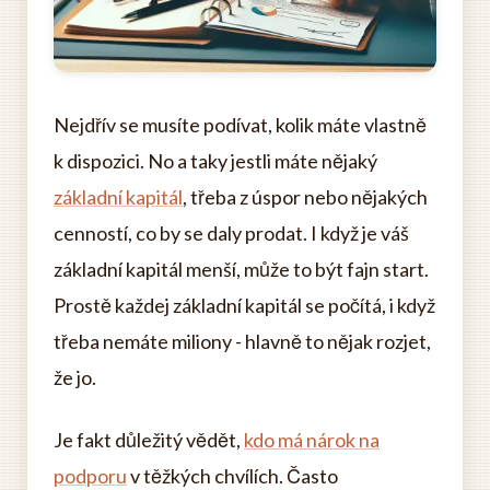
Nejdřív se musíte podívat, kolik máte vlastně
k dispozici. No a taky jestli máte nějaký
základní kapitál
, třeba z úspor nebo nějakých
cenností, co by se daly prodat. I když je váš
základní kapitál menší, může to být fajn start.
Prostě každej základní kapitál se počítá, i když
třeba nemáte miliony - hlavně to nějak rozjet,
že jo.
Je fakt důležitý vědět,
kdo má nárok na
podporu
v těžkých chvílích. Často