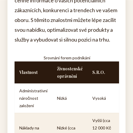
cenné informace o vašich potenciálních
zákaznících, konkurenci a trendech ve vašem
oboru. S těmito znalostmi můžete lépe zacílit
svou nabídku, optimalizovat své produkty a
služby a vybudovat si silnou pozici na trhu.
Srovnání forem podnikání
Živnostenské
Vlastnost
S.R.O.
oprávnění
Administrativní
náročnost
Nízká
Vysoká
založení
Vyšší (cca
Náklady na
Nízké (cca
12 000 Kč