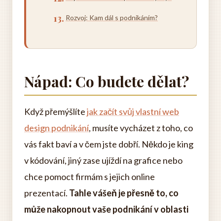
Rozvoj: Kam dál s podnikáním?
Nápad: Co budete dělat?
Když přemýšlíte
jak začít svůj vlastní web
design podnikání
, musíte vycházet z toho, co
vás fakt baví a v čem jste dobří. Někdo je king
v kódování, jiný zase ujíždí na grafice nebo
chce pomoct firmám s jejich online
prezentací.
Tahle vášeň je přesně to, co
může nakopnout vaše podnikání v oblasti