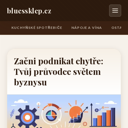
bluessklep.cz
KUCHYŇSKÉ SPOTŘEBIČE
NÁPOJE A VÍNA
OSTATN
Začni podnikat chytře:
Tvůj průvodce světem
byznysu