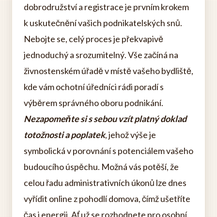
dobrodružství a registrace je prvním krokem
k uskutečnění vašich podnikatelských snů.
Nebojte se, celý proces je překvapivě
jednoduchý a srozumitelný. Vše začíná na
živnostenském úřadě v místě vašeho bydliště,
kde vám ochotní úředníci rádi poradí s
výběrem správného oboru podnikání.
Nezapomeňte si s sebou vzít platný doklad
totožnosti a poplatek
, jehož výše je
symbolická v porovnání s potenciálem vašeho
budoucího úspěchu. Možná vás potěší, že
celou řadu administrativních úkonů lze dnes
vyřídit online z pohodlí domova, čímž ušetříte
čas i energii. Ať už se rozhodnete pro osobní