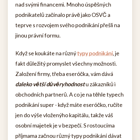
nad svými financemi. Mnoho úspěšných
podnikatelů začínalo právě jako OSVČ a
teprve s rozvojem svého podnikání přešli na
jinou právní formu.
Když se koukáte na různý
typy podnikání
, je
fakt důležitý promyslet všechny možnosti.
Založení firmy, třeba eseróčka, vám dává
daleko větší důvěryhodnost
u zákazníků i
obchodních partnerů. A co je na těhle typech
podnikání super - když máte eseróčko, ručíte
jen do výše vloženýho kapitálu, takže váš
osobní majetek je v bezpečí. S rostoucíma
příjmama začnou různý typy podnikání dávat