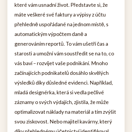
které vám usnadní život. Představte si, že
máte veškeré své faktury a výpisy z účtu
přehledně uspořádané na jednom místě, s
automatickým výpočtem daně a
generováním reportů. To vám ušetří čas a
starosti a umožní vám soustředit se na to, co
vás baví – rozvíjet vaše podnikání. Mnoho
začínajících podnikatelů dosáhlo skvělých
výsledků díky důsledné evidenci. Například,
mladá designérka, která si vedla pečlivé
záznamy o svých výdajích, zjistila, že může
optimalizovat náklady na materiál a tím zvýšit
svou ziskovost. Nebo majitel kavárny, který
díky přehlednému účetnictví identifikoval