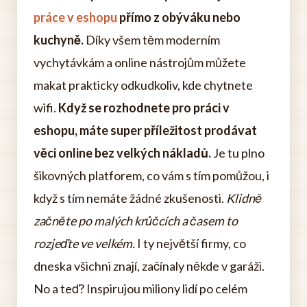
práce v eshopu
přímo z obýváku nebo
kuchyně.
Díky všem těm moderním
vychytávkám a online nástrojům můžete
makat prakticky odkudkoliv, kde chytnete
wifi.
Když se rozhodnete pro práci v
eshopu, máte super příležitost prodávat
věci online bez velkých nákladů.
Je tu plno
šikovných platforem, co vám s tím pomůžou, i
když s tím nemáte žádné zkušenosti.
Klidně
začněte po malých krůčcích a časem to
rozjeďte ve velkém.
I ty největší firmy, co
dneska všichni znají, začínaly někde v garáži.
No a teď? Inspirujou miliony lidí po celém