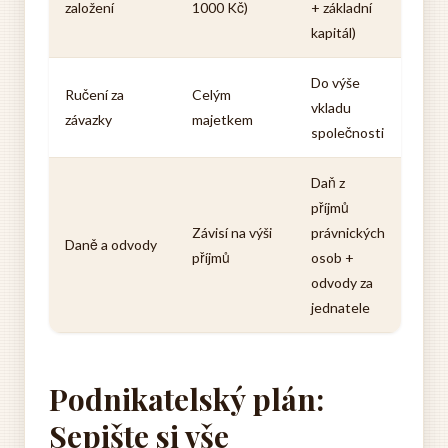
založení
1000 Kč)
+ základní
kapitál)
Do výše
Ručení za
Celým
vkladu
závazky
majetkem
společnosti
Daň z
příjmů
Závisí na výši
právnických
Daně a odvody
příjmů
osob +
odvody za
jednatele
Podnikatelský plán:
Sepište si vše