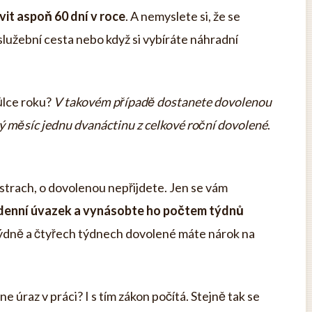
vit aspoň 60 dní v roce
. A nemyslete si, že se
i služební cesta nebo když si vybíráte náhradní
ůlce roku?
V takovém případě dostanete dovolenou
ý měsíc jednu dvanáctinu z celkové roční dovolené
.
strach, o dovolenou nepřijdete. Jen se vám
denní úvazek a vynásobte ho počtem týdnů
h týdně a čtyřech týdnech dovolené máte nárok na
 úraz v práci? I s tím zákon počítá. Stejně tak se