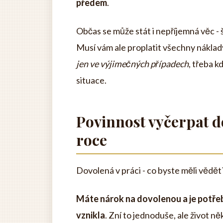
předem
.
Občas se může stát i nepříjemná věc - 
Musí vám ale proplatit všechny náklad
jen ve výjimečných případech
, třeba k
situace.
Povinnost vyčerpat 
roce
Dovolená v práci - co byste měli vědět
Máte nárok na dovolenou a je potřeb
vznikla
. Zní to jednoduše, ale život n