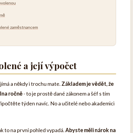
ovolenou
rmě
volené zaměstnancem
lené a její výpočet
jímá a někdy i trochu mate.
Základem je vědět, že
lna ročně
- to je prostě dané zákonem a šéf s tím
připočtěte týden navíc. No a učitelé nebo akademici
ak to na první pohled vypadá.
Abyste měli nárok na