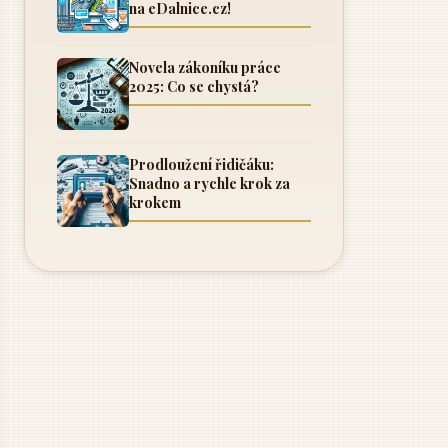
na eDalnice.cz!
Novela zákoníku práce
2025: Co se chystá?
Prodloužení řidičáku:
Snadno a rychle krok za
krokem