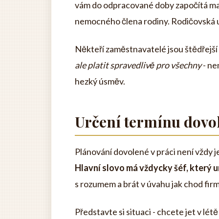
vám do odpracované doby započítá mat
nemocného člena rodiny. Rodičovská už j
Někteří zaměstnavatelé jsou štědřejší 
ale platit spravedlivě pro všechny
- ne
hezký úsměv.
Určení termínu dovo
Plánování dovolené v práci není vždy j
Hlavní slovo má vždycky šéf, který u
s rozumem a brát v úvahu jak chod firm
Představte si situaci - chcete jet v létě