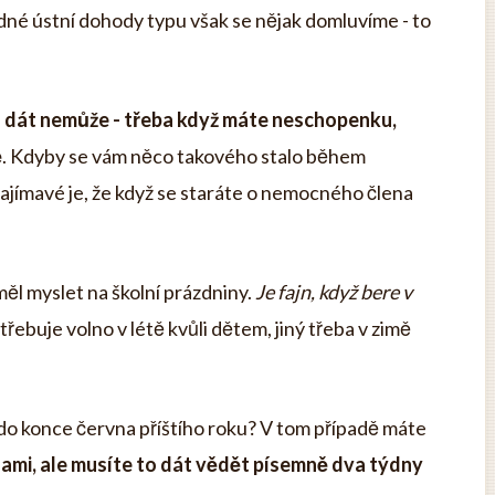
ádné ústní dohody typu však se nějak domluvíme - to
u dát nemůže - třeba když máte neschopenku,
ě
. Kdyby se vám něco takového stalo během
ajímavé je, že když se staráte o nemocného člena
ěl myslet na školní prázdniny.
Je fajn, když bere v
řebuje volno v létě kvůli dětem, jiný třeba v zimě
do konce června příštího roku? V tom případě máte
 sami, ale musíte to dát vědět písemně dva týdny