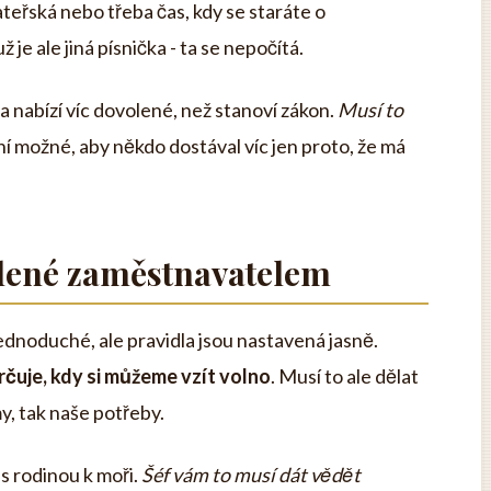
eřská nebo třeba čas, kdy se staráte o
e ale jiná písnička - ta se nepočítá.
a nabízí víc dovolené, než stanoví zákon.
Musí to
ní možné, aby někdo dostával víc jen proto, že má
lené zaměstnavatelem
ednoduché, ale pravidla jsou nastavená jasně.
rčuje, kdy si můžeme vzít volno
. Musí to ale dělat
y, tak naše potřeby.
 s rodinou k moři.
Šéf vám to musí dát vědět