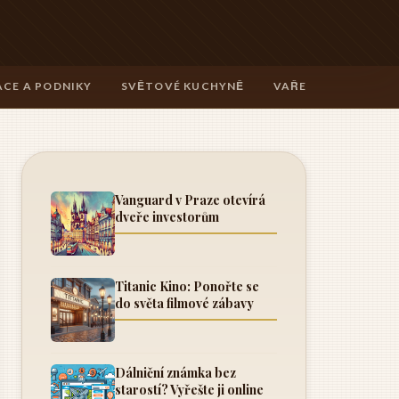
CE A PODNIKY
SVĚTOVÉ KUCHYNĚ
VAŘENÍ A TECHNIK
Vanguard v Praze otevírá
dveře investorům
Titanic Kino: Ponořte se
do světa filmové zábavy
Dálniční známka bez
starostí? Vyřešte ji online