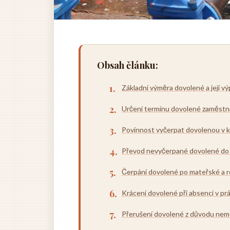
Obsah článku:
Základní výměra dovolené a její v
Určení termínu dovolené zaměst
Povinnost vyčerpat dovolenou v 
Převod nevyčerpané dovolené do 
Čerpání dovolené po mateřské a 
Krácení dovolené při absenci v prá
Přerušení dovolené z důvodu nem