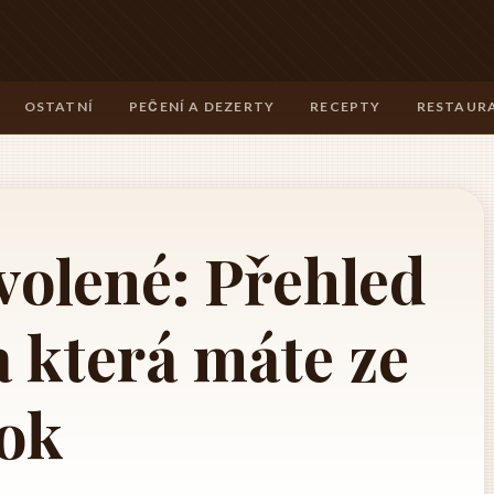
OSTATNÍ
PEČENÍ A DEZERTY
RECEPTY
RESTAURA
volené: Přehled
a která máte ze
ok