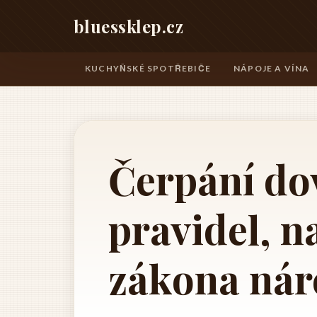
bluessklep.cz
KUCHYŇSKÉ SPOTŘEBIČE
NÁPOJE A VÍNA
Čerpání do
pravidel, n
zákona nár