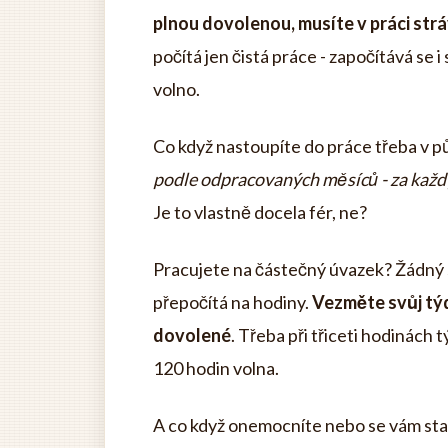
plnou dovolenou, musíte v práci strá
počítá jen čistá práce - započítává se 
volno.
Co když nastoupíte do práce třeba v p
podle odpracovaných měsíců - za každ
Je to vlastně docela fér, ne?
Pracujete na částečný úvazek? Žádný 
přepočítá na hodiny.
Vezměte svůj tý
dovolené
. Třeba při třiceti hodinác
120 hodin volna.
A co když onemocníte nebo se vám stane