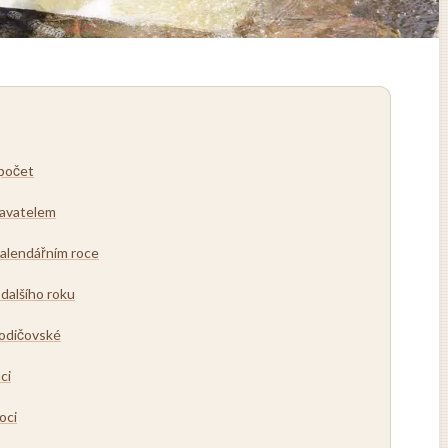
ýpočet
navatelem
kalendářním roce
dalšího roku
rodičovské
ci
oci