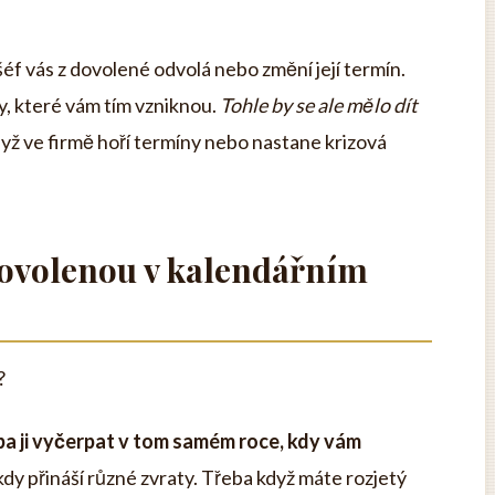
šéf vás z dovolené odvolá nebo změní její termín.
y, které vám tím vzniknou.
Tohle by se ale mělo dít
dyž ve firmě hoří termíny nebo nastane krizová
dovolenou v kalendářním
?
a ji vyčerpat v tom samém roce, kdy vám
ěkdy přináší různé zvraty. Třeba když máte rozjetý