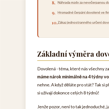
Náhrada mzdy za nevyčerpanou d
Hromadné čerpání dovolené ve fi
Zákaz jednostranného určení do
Základní výměra dovo
Dovolená - téma, které nás všechny za
máme nárok minimálně na 4 týdny vo
nehne. A když děláte pro stát? Tak si 
si užívají dokonce celých 8 týdnů!
Jenže pozor, není to tak jednoduché, j