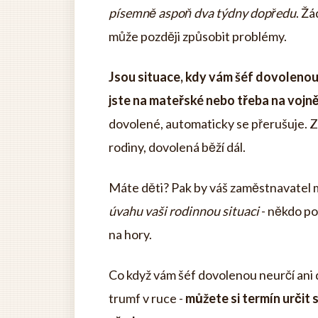
písemně aspoň dva týdny dopředu
. Ž
může později způsobit problémy.
Jsou situace, kdy vám šéf dovoleno
jste na mateřské nebo třeba na vojn
dovolené, automaticky se přerušuje. Z
rodiny, dovolená běží dál.
Máte děti? Pak by váš zaměstnavatel m
úvahu vaši rodinnou situaci
- někdo pot
na hory.
Co když vám šéf dovolenou neurčí ani 
trumf v ruce -
můžete si termín určit