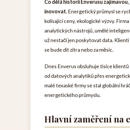
Co dělá historii Enverusu zajímavou
inovovat.
Energetický průmysl se rych
kolísající ceny, ekologické výzvy. Fir
analytických nástrojů, umělé intelige
už nestačí jen poskytovat data. Klienti
se bude dít zítra nebo za měsíc.
Dnes Enverus obsluhuje tisíce klientů
od datových analytiků přes energetick
malé texaské firmy se stal globální h
energetického průmyslu.
Hlavní zaměření na e