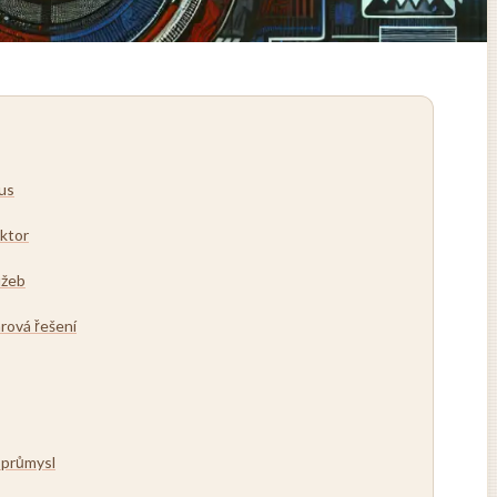
rus
ektor
užeb
rová řešení
 průmysl