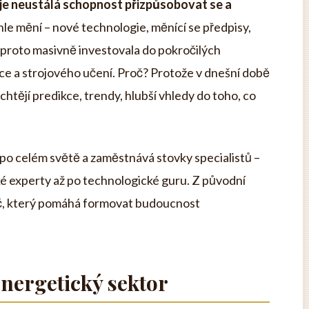
, je neustálá schopnost přizpůsobovat se a
le mění – nové technologie, měnící se předpisy,
ma proto masivně investovala do pokročilých
nce a strojového učení. Proč? Protože v dnešní době
 chtějí predikce, trendy, hlubší vhledy do toho, co
 po celém světě a zaměstnává stovky specialistů –
é experty až po technologické guru. Z původní
ráč, který pomáhá formovat budoucnost
nergetický sektor