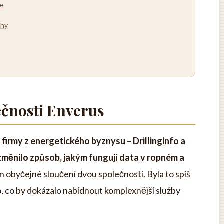
ce
ahy
ečnosti Enverus
 firmy z energetického byznysu – Drillinginfo a
 změnilo způsob, jakým fungují data v ropném a
n obyčejné sloučení dvou společností. Byla to spíš
, co by dokázalo nabídnout komplexnější služby