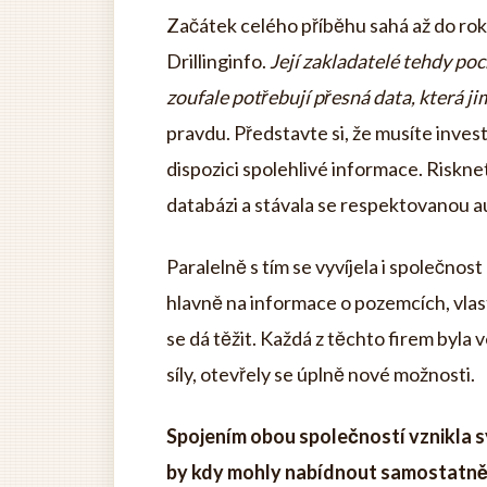
Začátek celého příběhu sahá až do rok
Drillinginfo.
Její zakladatelé tehdy poc
zoufale potřebují přesná data, která 
pravdu. Představte si, že musíte inve
dispozici spolehlivé informace. Riskne
databázi a stávala se respektovanou a
Paralelně s tím se vyvíjela i společnost
hlavně na informace o pozemcích, vlast
se dá těžit. Každá z těchto firem byla 
síly, otevřely se úplně nové možnosti.
Spojením obou společností vznikla s
by kdy mohly nabídnout samostatně