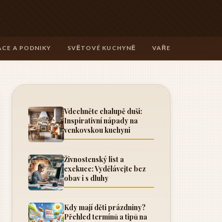
CE A PODNIKY
SVĚTOVÉ KUCHYNĚ
VAŘENÍ A TECHNIK
Vdechněte chalupě duši:
Inspirativní nápady na
venkovskou kuchyni
Živnostenský list a
exekuce: Vydělávejte bez
obav i s dluhy
Kdy mají děti prázdniny?
Přehled termínů a tipů na