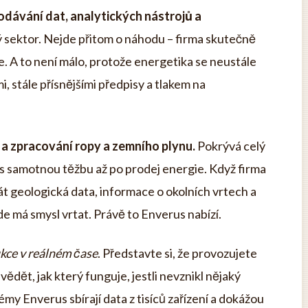
dodávání dat, analytických nástrojů a
 sektor. Nejde přitom o náhodu – firma skutečně
e. A to není málo, protože energetika se neustále
, stále přísnějšími předpisy a tlakem na
a zpracování ropy a zemního plynu.
Pokrývá celý
es samotnou těžbu až po prodej energie. Když firma
át geologická data, informace o okolních vrtech a
de má smysl vrtat. Právě to Enverus nabízí.
kce v reálném čase
. Představte si, že provozujete
ědět, jak který funguje, jestli nevznikl nějaký
my Enverus sbírají data z tisíců zařízení a dokážou