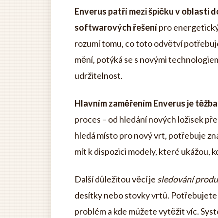
Enverus patří mezi špičku v oblasti 
softwarových řešení
pro energetický
rozumí tomu, co toto odvětví potřebuj
mění, potýká se s novými technologiemi
udržitelnost.
Hlavním zaměřením Enverus je těžba 
proces – od hledání nových ložisek př
hledá místo pro nový vrt, potřebuje zn
mít k dispozici modely, které ukážou, k
Další důležitou věcí je
sledování produ
desítky nebo stovky vrtů. Potřebujete v
problém a kde můžete vytěžit víc. Systé