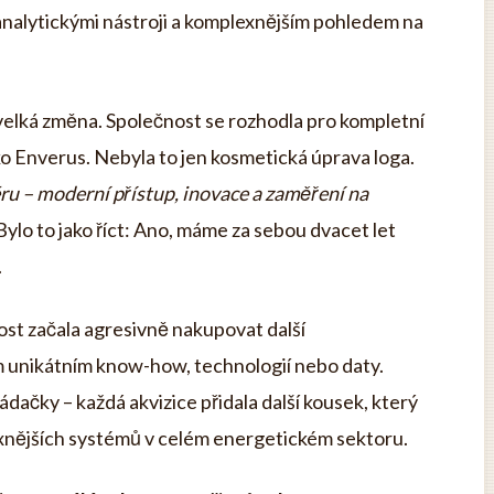
analytickými nástroji a komplexnějším pohledem na
í velká změna. Společnost se rozhodla pro kompletní
ko Enverus. Nebyla to jen kosmetická úprava loga.
u – moderní přístup, inovace a zaměření na
ylo to jako říct: Ano, máme za sebou dvacet let
.
ost začala agresivně nakupovat další
m unikátním know-how, technologií nebo daty.
ládačky – každá akvizice přidala další kousek, který
xnějších systémů v celém energetickém sektoru.