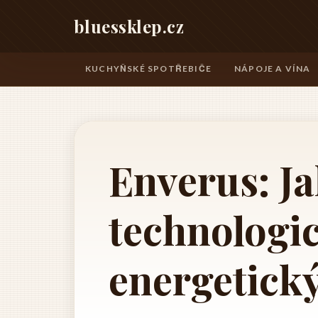
bluessklep.cz
KUCHYŇSKÉ SPOTŘEBIČE
NÁPOJE A VÍNA
Enverus: J
technologi
energetick