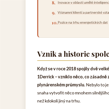
Inovace v oblasti umělé inteligen
Významní klienti a partnerské vzt
Pozice na trhu energetických dat
Vznik a historie spol
Když se v roce 2018 spojily dvě velké
1Derrick – vzniklo něco, co zásadně
plynárenském průmyslu.
Nebylo to je
snaha vytvořit něco mnohem silnějšího
než kdokoli jiný na trhu.