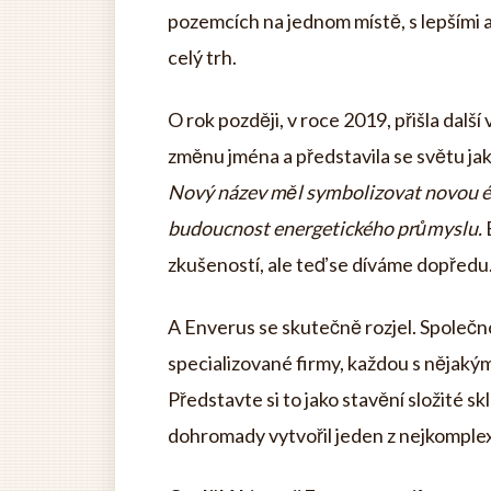
pozemcích na jednom místě, s lepšími 
celý trh.
O rok později, v roce 2019, přišla dalš
změnu jména a představila se světu ja
Nový název měl symbolizovat novou ér
budoucnost energetického průmyslu.
B
zkušeností, ale teď se díváme dopředu
A Enverus se skutečně rozjel. Společn
specializované firmy, každou s nějaký
Představte si to jako stavění složité sk
dohromady vytvořil jeden z nejkomple