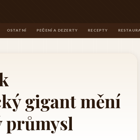
OSTATNÍ
PEČENÍ A DEZERTY
RECEPTY
RESTAURA
ak
cký gigant mění
ý průmysl