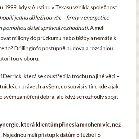
u 1999, kdy v Austinu v Texasu vznikla společnost
hopili jednu důležitou věc – firmy v energetice
jim pomohou dělat správná rozhodnutí.
A měli
stovat miliony do průzkumu nebo těžby a nemáte k
te to? Drillinginfo postupně budovala rozsáhlou
utoritou v oboru.
 1Derrick, která se soustředila trochu na jiné věci –
nických právech a všem, co souvisí s tím, kde a jak
ve svém zaměření dobrá, ale když se rozhodly spojit
ynergie, která klientům přinesla mnohem víc, než
.
Najednou měli přístup k datům o těžbě i o