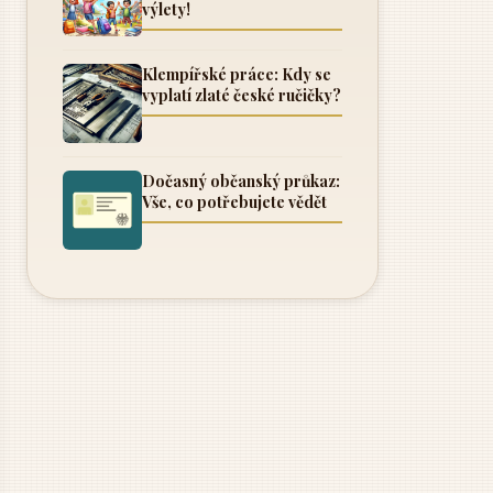
výlety!
Klempířské práce: Kdy se
vyplatí zlaté české ručičky?
Dočasný občanský průkaz:
Vše, co potřebujete vědět