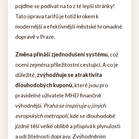
pojďme se podívat na to z té lepší stránky!
Tato úprava tarifů je totiž krokem k
modernější a efektivnější městské hromadné
dopravě v Praze.
Změna přináší zjednodušení systému,
což
ocení zejména příležitostní cestující. A co je
důležité,
zvýhodňuje se atraktivita
dlouhodobých kuponů,
které jsou pro
pravidelné uživatele MHD finančně
výhodnější.
Praha se inspiruje u jiných
evropských metropolí,
kde se dlouhodobé
jízdné těší velké oblibě a přispívá k plynulosti
a udržitelnosti dopravy. Zvýhodněním