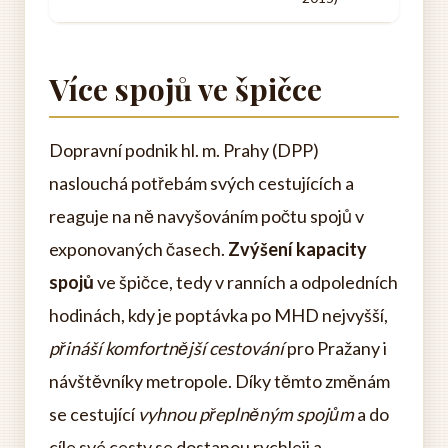
Více spojů ve špičce
Dopravní podnik hl. m. Prahy (DPP)
naslouchá potřebám svých cestujících a
reaguje na ně navyšováním počtu spojů v
exponovaných časech.
Zvýšení kapacity
spojů
ve špičce, tedy v ranních a odpoledních
hodinách, kdy je poptávka po MHD nejvyšší,
přináší komfortnější cestování
pro Pražany i
návštěvníky metropole. Díky těmto změnám
se cestující
vyhnou přeplněným spojům
a do
cíle své cesty se dostanou rychleji a