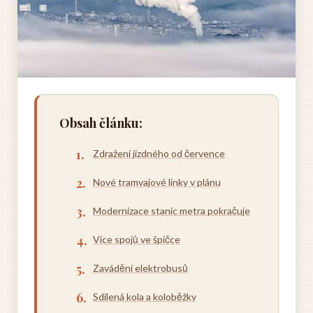
Obsah článku:
Zdražení jízdného od července
Nové tramvajové linky v plánu
Modernizace stanic metra pokračuje
Více spojů ve špičce
Zavádění elektrobusů
Sdílená kola a koloběžky