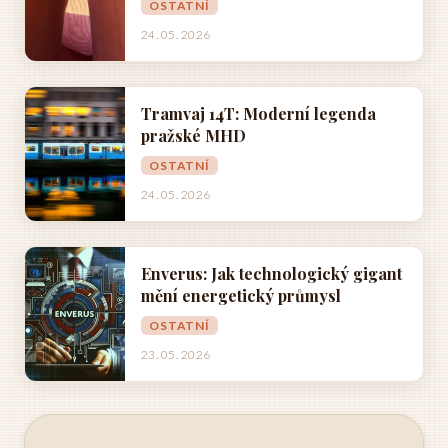
OSTATNÍ
24. 05. 2026
Tramvaj 14T: Moderní legenda
pražské MHD
OSTATNÍ
24. 05. 2026
Enverus: Jak technologický gigant
mění energetický průmysl
OSTATNÍ
23. 05. 2026