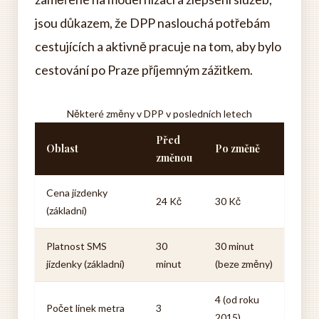
jsou důkazem, že DPP naslouchá potřebám
cestujících a aktivně pracuje na tom, aby bylo
cestování po Praze příjemným zážitkem.
Některé změny v DPP v posledních letech
Před
Oblast
Po změně
změnou
Cena jízdenky
24 Kč
30 Kč
(základní)
Platnost SMS
30
30 minut
jízdenky (základní)
minut
(beze změny)
4 (od roku
Počet linek metra
3
2015)