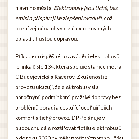
hlavního města.
Elektrobusy jsou tiché, bez
emisí a přispívají ke zlepšení ovzduší,
což
ocení zejména obyvatelé exponovaných
oblastí s hustou dopravou.
Příkladem úspěšného zavádění elektrobusů
je linka číslo 134, která spojuje stanice metra
C Budějovická a Kačerov. Zkušenosti z
provozu ukazují, že elektrobusy si s
náročnými podmínkami pražské dopravy bez
problémů poradí a cestující oceňují jejich
komfort a tichý provoz. DPP plánuje v
budoucnu dále rozšiřovat flotilu elektrobusů
a do roku 2030 by měly tvořit významnou část