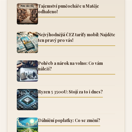
Tajemství punčocháře u Matěje
odhaleno!
Nejvýhodnější ČEZ tarify mobil: Najděte
ten pravý pro vás!
Pohřeb a nárok na volno: Co vám
náleží?
Ryzen 5 3500U: Stojí za to i dnes?
Dálniční poplatky: Co se změní?