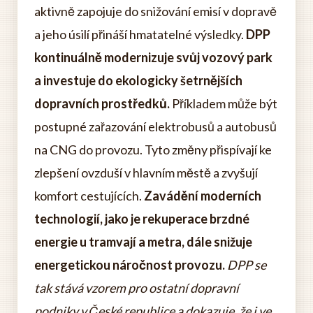
aktivně zapojuje do snižování emisí v dopravě
a jeho úsilí přináší hmatatelné výsledky.
DPP
kontinuálně modernizuje svůj vozový park
a investuje do ekologicky šetrnějších
dopravních prostředků.
Příkladem může být
postupné zařazování elektrobusů a autobusů
na CNG do provozu. Tyto změny přispívají ke
zlepšení ovzduší v hlavním městě a zvyšují
komfort cestujících.
Zavádění moderních
technologií, jako je rekuperace brzdné
energie u tramvají a metra, dále snižuje
energetickou náročnost provozu.
DPP se
tak stává vzorem pro ostatní dopravní
podniky v České republice a dokazuje, že i ve