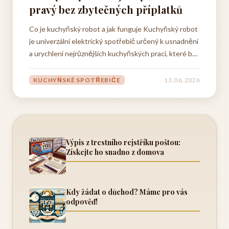
pravý bez zbytečných příplatků
Co je kuchyňský robot a jak funguje Kuchyňský robot
je univerzální elektrický spotřebič určený k usnadnění
a urychlení nejrůznějších kuchyňských prací, které by
jinak zabraly spoustu času a fyzické námahy. Jde o
zařízení, které v sobě kombinuje funkce několika
KUCHYŇSKÉ SPOTŘEBIČE
13. 06. 2026
různých přístrojů najednou, a proto si za...
Výpis z trestního rejstříku poštou:
Získejte ho snadno z domova
Kdy žádat o důchod? Máme pro vás
odpověď!