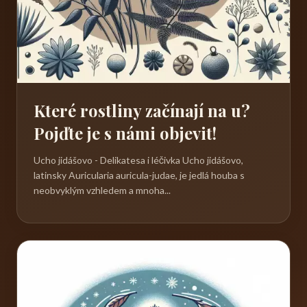
Které rostliny začínají na u?
Pojďte je s námi objevit!
Ucho jidášovo - Delikatesa i léčivka Ucho jidášovo,
latinsky Auricularia auricula-judae, je jedlá houba s
neobvyklým vzhledem a mnoha...