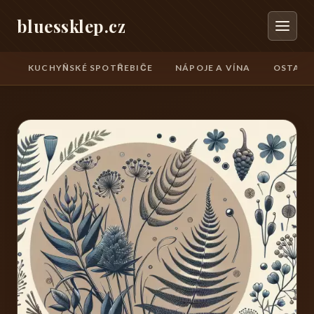
bluessklep.cz
KUCHYŇSKÉ SPOTŘEBIČE
NÁPOJE A VÍNA
OSTATN