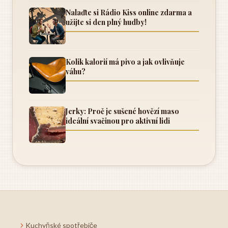
Nalaďte si Rádio Kiss online zdarma a
užijte si den plný hudby!
Kolik kalorií má pivo a jak ovlivňuje
váhu?
Jerky: Proč je sušené hovězí maso
ideální svačinou pro aktivní lidi
Kuchyňské spotřebiče