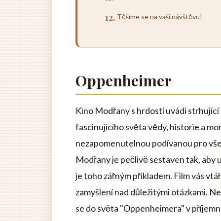
Těšíme se na vaši návštěvu!
Oppenheimer
Kino Modřany s hrdostí uvádí strhujíc
fascinujícího světa vědy, historie a mo
nezapomenutelnou podívanou pro všech
Modřany je pečlivě sestaven tak, aby u
je toho zářným příkladem. Film vás vtá
zamyšlení nad důležitými otázkami. Nen
se do světa "Oppenheimera" v příjemn