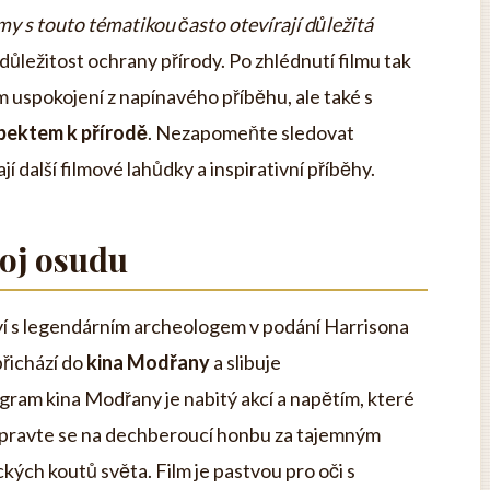
my s touto tématikou často otevírají důležitá
 důležitost ochrany přírody. Po zhlédnutí filmu tak
 uspokojení z napínavého příběhu, ale také s
pektem k přírodě
. Nezapomeňte sledovat
 další filmové lahůdky a inspirativní příběhy.
roj osudu
tví s legendárním archeologem v podání Harrisona
řichází do
kina Modřany
a slibuje
ram kina Modřany je nabitý akcí a napětím, které
Připravte se na dechberoucí honbu za tajemným
kých koutů světa. Film je pastvou pro oči s