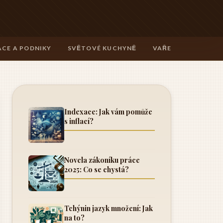
CE A PODNIKY
SVĚTOVÉ KUCHYNĚ
VAŘENÍ A TECHNIK
Indexace: Jak vám pomůže
s inflací?
Novela zákoníku práce
2025: Co se chystá?
Tchýnin jazyk množení: Jak
na to?