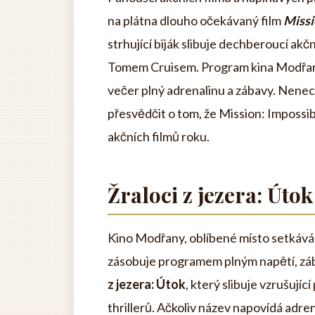
na plátna dlouho očekávaný film
Missi
strhující biják slibuje dechberoucí akč
Tomem Cruisem. Program kina Modřany je
večer plný adrenalinu a zábavy. Nenecht
přesvědčit o tom, že Mission: Impossibl
akčních filmů roku.
Žraloci z jezera: Útok
Kino Modřany, oblíbené místo setkáván
zásobuje programem plným napětí, zába
z jezera: Útok
, který slibuje vzrušuj
thrillerů. Ačkoliv název napovídá adre