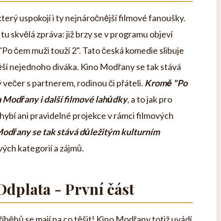
erý uspokojí i ty nejnáročnější filmové fanoušky.
tu skvělá zpráva: již brzy se v programu objeví
Po čem muži touží 2". Tato česká komedie slibuje
těší nejednoho diváka. Kino Modřany se tak stává
večer s partnerem, rodinou či přáteli.
Kromě "Po
a Modřany i další filmové lahůdky
, a to jak pro
hybí ani pravidelné projekce v rámci filmových
odřany se tak stává důležitým kulturním
ových kategorií a zájmů.
Odplata - První část
íběhů se mají na co těšit! Kino Modřany totiž uvádí