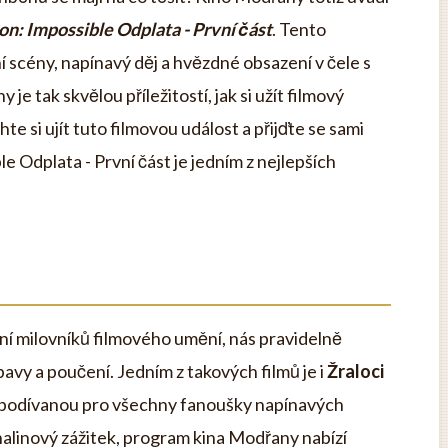
on: Impossible Odplata - První část
. Tento
ní scény, napínavý děj a hvězdné obsazení v čele s
 tak skvělou příležitostí, jak si užít filmový
e si ujít tuto filmovou událost a přijďte se sami
e Odplata - První část je jedním z nejlepších
í milovníků filmového umění, nás pravidelně
vy a poučení. Jedním z takových filmů je i
Žraloci
ící podívanou pro všechny fanoušky napínavých
nalinový zážitek, program kina Modřany nabízí