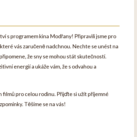
tví s programem kina Modřany! Připravili jsme pro
 které vás zaručeně nadchnou. Nechte se unést na
 připomene, že sny se mohou stát skutečností.
zitivní energií a ukáže vám, že s odvahou a
ilmů pro celou rodinu. Přijďte si užít příjemné
vzpomínky. Těšíme se na vás!