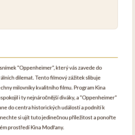
í snímek "Oppenheimer", který vás zavede do
rálních dilemat. Tento filmový zážitek slibuje
ny milovníky kvalitního filmu. Program Kina
spokojil i ty nejnáročnější diváky, a "Oppenheimer"
hne do centra historických událostí a podnítí k
echte si ujít tuto jedinečnou příležitost a ponořte
ém prostředí Kina Modřany.