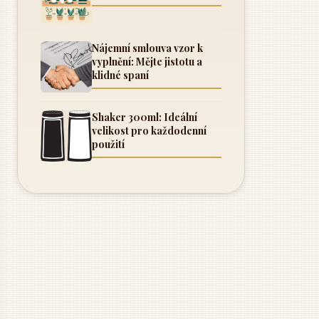
Nájemní smlouva vzor k
vyplnění: Mějte jistotu a
klidné spaní
Shaker 300ml: Ideální
velikost pro každodenní
použití