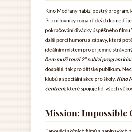
Kino Modřany nabízí pestrý program, kt
Pro milovníky romantických komedií je 
pokračování divácky úspěšného filmu "
další porci humoru a zábavy, která po
ideálním místem pro příjemně strávený 
čem muži touží 2" nabízí program kin
dospělé, tak pro dětské publikum. Nec
klubů a speciální akce pro školy.
Kino M
centrem
, které spojuje lidi všech věk
Mission: Impossible 
Fanoušci akčních filmů a napínavých př