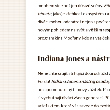
mnohem více než jen děsivé scény.
Fil
témata
, jako je křehkost ekosystému a
diváci mohou odcházet nejen s pocitem
novým pohledem na svět a
větším res
program kina Modřany, kde na vás čekají
Indiana Jones a nást
Nenechte si ujít strhující dobrodružs
Forda!
Indiana Jones a nástroj osudu
p
nezapomenutelný filmový zážitek. Prog
si vychutnají diváci všech generací. 
artefaktem, která vás zavede do exotic