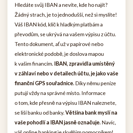
Hledáte svůj IBAN a nevíte, kde ho najít?
Žádný strach, je to jednodušší, než si myslíte!
Váš IBAN kód, klíč k hladkým platbám a
převodům, se ukrývá na vašem výpisu z účtu.
Tento dokument, ať už v papírové nebo
elektronické podobě, je doslova mapou
k vašim financím.
IBAN, zpravidla umístěný
v záhlaví nebo v detailech účtu, je jako vaše
finanční GPS souřadnice.
Díky němu peníze
putují vždy na správné místo. Informace
o tom, kde přesně na výpisu IBAN naleznete,
se liší banku od banky.
Většina bank myslí na
vaše pohodlí a IBAN jasně označuje.
Navíc,
váš online banking je skvělým pomocníkem!