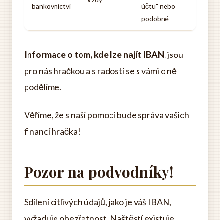
bankovnictví
účtu" nebo
podobné
Informace o tom, kde lze najít IBAN,
jsou
pro nás hračkou a s radostí se s vámi o ně
podělíme.
Věříme, že s naší pomocí bude správa vašich
financí hračka!
Pozor na podvodníky!
Sdílení citlivých údajů, jako je váš IBAN,
vyžaduje obezřetnost. Naštěstí existuje