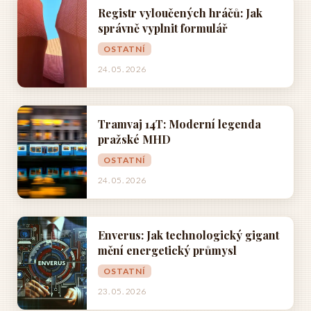
Registr vyloučených hráčů: Jak
správně vyplnit formulář
OSTATNÍ
24. 05. 2026
Tramvaj 14T: Moderní legenda
pražské MHD
OSTATNÍ
24. 05. 2026
Enverus: Jak technologický gigant
mění energetický průmysl
OSTATNÍ
23. 05. 2026