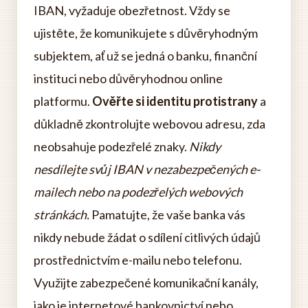
IBAN, vyžaduje obezřetnost. Vždy se
ujistěte, že komunikujete s důvěryhodným
subjektem, ať už se jedná o banku, finanční
instituci nebo důvěryhodnou online
platformu.
Ověřte si identitu protistrany
a
důkladně zkontrolujte webovou adresu, zda
neobsahuje podezřelé znaky.
Nikdy
nesdílejte svůj IBAN v nezabezpečených e-
mailech nebo na podezřelých webových
stránkách.
Pamatujte, že vaše banka vás
nikdy nebude žádat o sdílení citlivých údajů
prostřednictvím e-mailu nebo telefonu.
Využijte zabezpečené komunikační kanály,
jako je internetové bankovnictví nebo