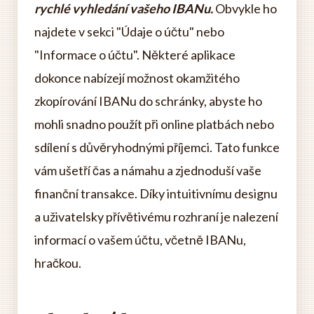
rychlé vyhledání vašeho IBANu.
Obvykle ho
najdete v sekci "Údaje o účtu" nebo
"Informace o účtu". Některé aplikace
dokonce nabízejí možnost okamžitého
zkopírování IBANu do schránky, abyste ho
mohli snadno použít při online platbách nebo
sdílení s důvěryhodnými příjemci. Tato funkce
vám ušetří čas a námahu a zjednoduší vaše
finanční transakce. Díky intuitivnímu designu
a uživatelsky přívětivému rozhraní je nalezení
informací o vašem účtu, včetně IBANu,
hračkou.