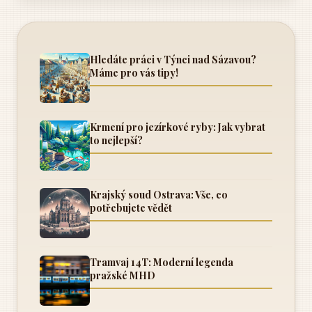
Hledáte práci v Týnci nad Sázavou?
Máme pro vás tipy!
Krmení pro jezírkové ryby: Jak vybrat
to nejlepší?
Krajský soud Ostrava: Vše, co
potřebujete vědět
Tramvaj 14T: Moderní legenda
pražské MHD