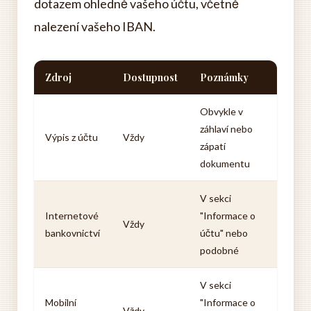
dotazem ohledně vašeho účtu, včetně
nalezení vašeho IBAN.
Zdroj
Dostupnost
Poznámky
Obvykle v
záhlaví nebo
Výpis z účtu
Vždy
zápatí
dokumentu
V sekci
Internetové
"Informace o
Vždy
bankovnictví
účtu" nebo
podobné
V sekci
Mobilní
"Informace o
Vždy