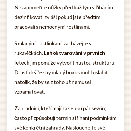
Nezapomeňte nůžky před každým stříháním
dezinfikovat, zvlášť pokud jste předtím
pracovali s nemocnými rostlinami.
S mladými rostlinkami zacházejte v
rukavičkách.
Lehké tvarování v prvních
letech
jim pomůže vytvořit hustou strukturu.
Drastický řez by mladý buxus mohl oslabit
natolik, že by se z toho už nemusel
vzpamatovat.
Zahradníci, kteří mají za sebou pár sezón,
často přizpůsobují termín stříhání podmínkám
své konkrétní zahrady. Naslouchejte své