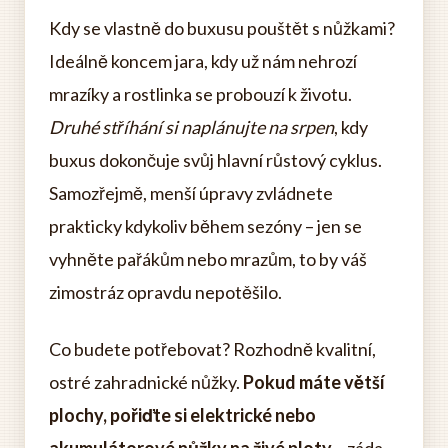
Kdy se vlastně do buxusu pouštět s nůžkami?
Ideálně koncem jara, kdy už nám nehrozí
mrazíky a rostlinka se probouzí k životu.
Druhé stříhání si naplánujte na srpen
, kdy
buxus dokončuje svůj hlavní růstový cyklus.
Samozřejmě, menší úpravy zvládnete
prakticky kdykoliv během sezóny – jen se
vyhněte pařákům nebo mrazům, to by váš
zimostráz opravdu nepotěšilo.
Co budete potřebovat? Rozhodně kvalitní,
ostré zahradnické nůžky.
Pokud máte větší
plochy, pořiďte si elektrické nebo