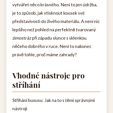
vytvářet něco krásného. Není to jen údržba,
je to způsob, jak vtisknout kousek své
představivosti do živého materiálu. A není nic
lepšího než pohled na perfektně tvarovaný
zimostráz při západu slunce s sklenkou
něčeho dobrého v ruce. Není to nakonec
právě tohle, proč máme zahrady?
Vhodné nástroje pro
stříhání
Stříhání buxusu: Jak na to s těmi správnými
nástroji