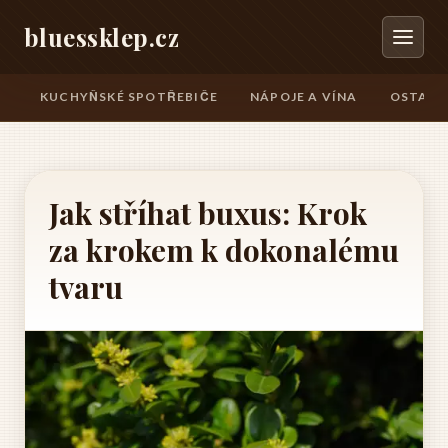
bluessklep.cz
KUCHYŇSKÉ SPOTŘEBIČE
NÁPOJE A VÍNA
OSTATN
Jak stříhat buxus: Krok
za krokem k dokonalému
tvaru