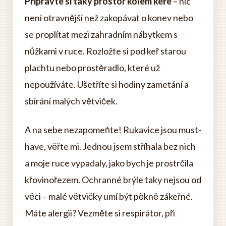
Připravte si taky prostor kolem keře
– nic
není otravnější než zakopávat o konev nebo
se proplítat mezi zahradním nábytkem s
nůžkami v ruce. Rozložte si pod keř starou
plachtu nebo prostěradlo, které už
nepoužíváte. Ušetříte si hodiny zametání a
sbírání malých větviček.
A na sebe nezapomeňte! Rukavice jsou must-
have, věřte mi. Jednou jsem stříhala bez nich
a moje ruce vypadaly, jako bych je prostrčila
křovinořezem. Ochranné brýle taky nejsou od
věci – malé větvičky umí být pěkně zákeřné.
Máte alergii? Vezměte si respirátor, při