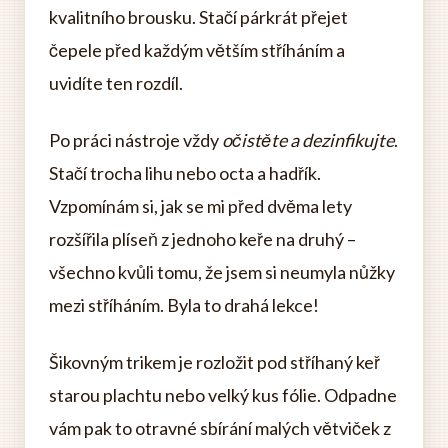
kvalitního brousku. Stačí párkrát přejet
čepele před každým větším stříháním a
uvidíte ten rozdíl.
Po práci nástroje vždy
očistěte a dezinfikujte
.
Stačí trocha lihu nebo octa a hadřík.
Vzpomínám si, jak se mi před dvěma lety
rozšířila plíseň z jednoho keře na druhý –
všechno kvůli tomu, že jsem si neumyla nůžky
mezi stříháním. Byla to drahá lekce!
Šikovným trikem je rozložit pod stříhaný keř
starou plachtu nebo velký kus fólie. Odpadne
vám pak to otravné sbírání malých větviček z