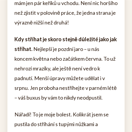
mám jen pár keříků u vchodu. Není nic horšího
než zjistit v polovině práce, že jedna strana je
výrazně nižší než druhá!
Kdy stříhat je skoro stejně důležité jako jak
stříhat.
Nejlepší je pozdní jaro – u nás
koncem května nebo začátkem června. To už
nehrozí mrazíky, ale ještě není vedro k
padnutí. Menší úpravy můžete udělat i v
srpnu. Jen proboha nestříhejte v parném létě
– váš buxus by vám to nikdy neodpustil.
Nářadí! To je moje bolest. Kolikrát jsem se
pustila do stříhání s tupými nůžkami a