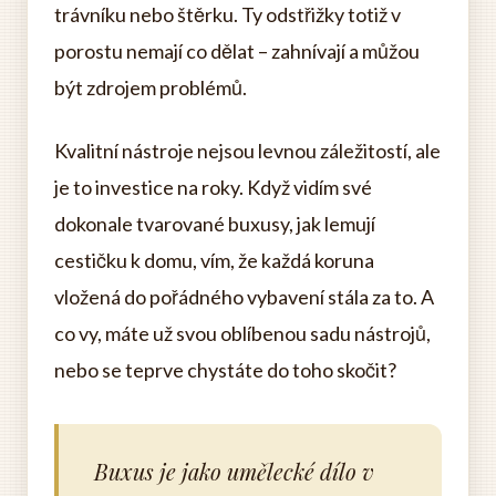
trávníku nebo štěrku. Ty odstřižky totiž v
porostu nemají co dělat – zahnívají a můžou
být zdrojem problémů.
Kvalitní nástroje nejsou levnou záležitostí, ale
je to investice na roky. Když vidím své
dokonale tvarované buxusy, jak lemují
cestičku k domu, vím, že každá koruna
vložená do pořádného vybavení stála za to. A
co vy, máte už svou oblíbenou sadu nástrojů,
nebo se teprve chystáte do toho skočit?
Buxus je jako umělecké dílo v