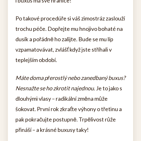
i buxus má své hranice!
Po takové procedúře si váš zimostráz zaslouží
trochu péče. Dopřejte mu hnojivo bohaté na
dusík a pořádně ho zalijte. Bude se mu líp
vzpamatovávat, zvlášť když jste stříhali v
teplejším období.
Máte doma přerostlý nebo zanedbaný buxus?
Nesnažte se ho zkrotit najednou
. Je to jako s
dlouhými vlasy – radikální změna může
šokovat. První rok zkraťte výhony o třetinu a
pak pokračujte postupně. Trpělivost růže
přináší – a krásné buxusy taky!