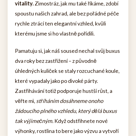
vitality.
Zimostráz, jak mu také říkáme, zdobí
spoustu našich zahrad, ale bez pořádné péče
rychle ztrácí ten elegantní vzhled, kvůli
kterému jsme si ho vlastně pořídili.
Pamatuju si, jak náš soused nechal svůj buxus
dva roky bez zastřižení – z původně
úhledných kuliček se staly rozcuchané koule,
které vypadaly jako po divoké párty.
Zastřihávání totiž podporuje hustší růst, a
věřte mi,
stříháním dosáhneme onoho
žádoucího plného vzhledu, který dělá buxus
tak výjimečným.
Když odstřihnete nové
výhonky, rostlina to bere jako výzvu a vytvoří