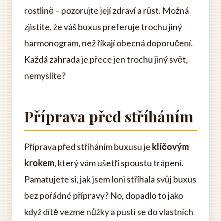
rostlině – pozorujte její zdraví a růst. Možná
zjistíte, že váš buxus preferuje trochu jiný
harmonogram, než říkají obecná doporučení.
Každá zahrada je přece jen trochu jiný svět,
nemyslíte?
Příprava před stříháním
Příprava před stříháním buxusu je
klíčovým
krokem
, který vám ušetří spoustu trápení.
Pamatujete si, jak jsem loni stříhala svůj buxus
bez pořádné přípravy? No, dopadlo to jako
když dítě vezme nůžky a pustí se do vlastních