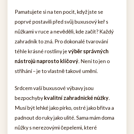
Pamatujete si na ten pocit, když jste se
poprvé postavili před svůj buxusový keř s
nůžkami v ruce a nevěděli, kde začít? Každý
zahradník to zná. Pro dokonalé tvarování
téhle krásné rostliny je
výběr správných
nástrojů naprosto klíčový
. Není to jen o
stříhání – je to vlastně takové umění.
Srdcem vaší buxusové výbavy jsou
bezpochyby
kvalitní zahradnické nůžky
.
Musí být lehké jako pírko, ostré jako břitva a
padnout do ruky jako ulité. Sama mám doma
nůžky s nerezovými čepelemi, které