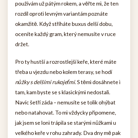
používám už pátým rokem, a věřte mi, že ten
rozdíl oproti levným variantám poznáte
okamžitě. Když stříháte buxus delší dobu,
oceníte každý gram, který nemusíte v ruce
držet.
Pro ty hustší a rozrostlejší keře, které máte
třeba u vjezdu nebo kolem terasy, se hodí
nůžky s delšími rukojeťmi
. S těmi dosáhnete i
tam, kam byste se s klasickými nedostali.
Navíc šetří záda – nemusíte se tolik ohýbat
nebo natahovat. To mi vždycky připomene,
jak jsem se loni trápila se starými nůžkami u
velkého keře v rohu zahrady. Dva dny mě pak