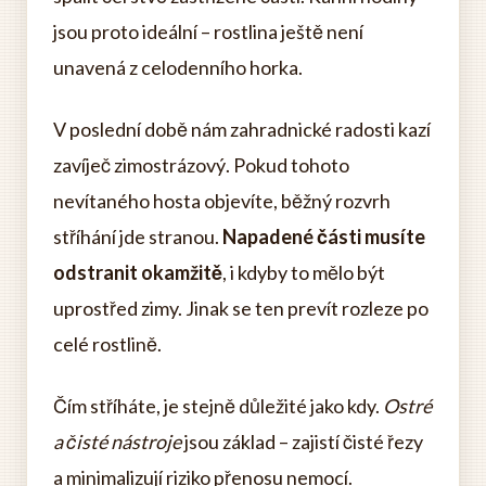
jsou proto ideální – rostlina ještě není
unavená z celodenního horka.
V poslední době nám zahradnické radosti kazí
zavíječ zimostrázový. Pokud tohoto
nevítaného hosta objevíte, běžný rozvrh
stříhání jde stranou.
Napadené části musíte
odstranit okamžitě
, i kdyby to mělo být
uprostřed zimy. Jinak se ten prevít rozleze po
celé rostlině.
Čím stříháte, je stejně důležité jako kdy.
Ostré
a čisté nástroje
jsou základ – zajistí čisté řezy
a minimalizují riziko přenosu nemocí.