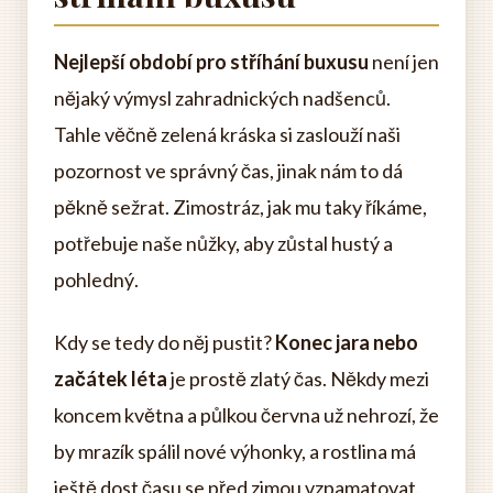
Nejlepší období pro stříhání buxusu
není jen
nějaký výmysl zahradnických nadšenců.
Tahle věčně zelená kráska si zaslouží naši
pozornost ve správný čas, jinak nám to dá
pěkně sežrat. Zimostráz, jak mu taky říkáme,
potřebuje naše nůžky, aby zůstal hustý a
pohledný.
Kdy se tedy do něj pustit?
Konec jara nebo
začátek léta
je prostě zlatý čas. Někdy mezi
koncem května a půlkou června už nehrozí, že
by mrazík spálil nové výhonky, a rostlina má
ještě dost času se před zimou vzpamatovat.