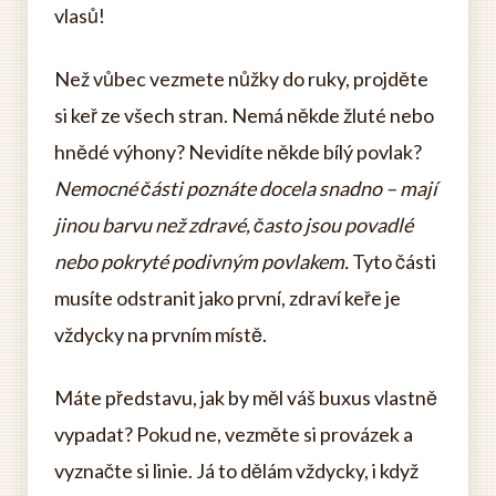
vlasů!
Než vůbec vezmete nůžky do ruky, projděte
si keř ze všech stran. Nemá někde žluté nebo
hnědé výhony? Nevidíte někde bílý povlak?
Nemocné části poznáte docela snadno – mají
jinou barvu než zdravé, často jsou povadlé
nebo pokryté podivným povlakem.
Tyto části
musíte odstranit jako první, zdraví keře je
vždycky na prvním místě.
Máte představu, jak by měl váš buxus vlastně
vypadat? Pokud ne, vezměte si provázek a
vyznačte si linie. Já to dělám vždycky, i když