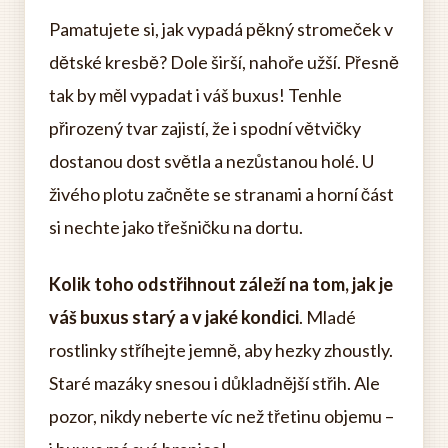
Pamatujete si, jak vypadá pěkný stromeček v
dětské kresbě? Dole širší, nahoře užší. Přesně
tak by měl vypadat i váš buxus! Tenhle
přirozený tvar zajistí, že i spodní větvičky
dostanou dost světla a nezůstanou holé. U
živého plotu začněte se stranami a horní část
si nechte jako třešničku na dortu.
Kolik toho odstřihnout záleží na tom, jak je
váš buxus starý a v jaké kondici
. Mladé
rostlinky stříhejte jemně, aby hezky zhoustly.
Staré mazáky snesou i důkladnější střih. Ale
pozor, nikdy neberte víc než třetinu objemu –