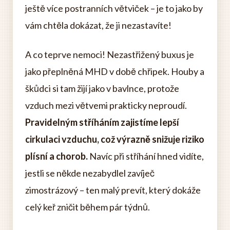
ještě více postranních větviček – je to jako by
vám chtěla dokázat, že ji nezastavíte!
A co teprve nemoci! Nezastřižený buxus je
jako přeplněná MHD v době chřipek. Houby a
škůdci si tam žijí jako v bavlnce, protože
vzduch mezi větvemi prakticky neproudí.
Pravidelným stříháním zajistíme lepší
cirkulaci vzduchu, což výrazně snižuje riziko
plísní a chorob.
Navíc při stříhání hned vidíte,
jestli se někde nezabydlel zavíječ
zimostrázový – ten malý prevít, který dokáže
celý keř zničit během pár týdnů.