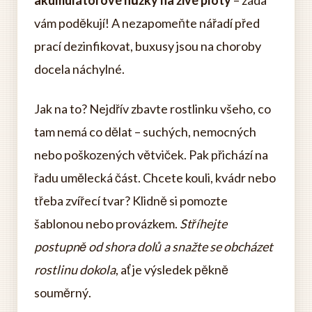
akumulátorové nůžky na živé ploty
– záda
vám poděkují! A nezapomeňte nářadí před
prací dezinfikovat, buxusy jsou na choroby
docela náchylné.
Jak na to? Nejdřív zbavte rostlinku všeho, co
tam nemá co dělat – suchých, nemocných
nebo poškozených větviček. Pak přichází na
řadu umělecká část. Chcete kouli, kvádr nebo
třeba zvířecí tvar? Klidně si pomozte
šablonou nebo provázkem.
Stříhejte
postupně od shora dolů a snažte se obcházet
rostlinu dokola
, ať je výsledek pěkně
souměrný.