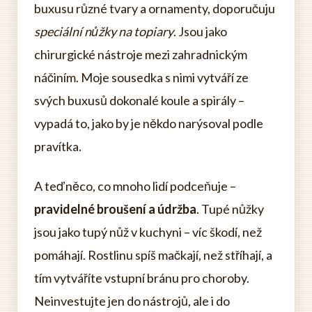
buxusu různé tvary a ornamenty, doporučuju
speciální nůžky na topiary
. Jsou jako
chirurgické nástroje mezi zahradnickým
náčiním. Moje sousedka s nimi vytváří ze
svých buxusů dokonalé koule a spirály –
vypadá to, jako by je někdo narýsoval podle
pravítka.
A teď něco, co mnoho lidí podceňuje –
pravidelné broušení a údržba
. Tupé nůžky
jsou jako tupý nůž v kuchyni – víc škodí, než
pomáhají. Rostlinu spíš mačkají, než stříhají, a
tím vytváříte vstupní bránu pro choroby.
Neinvestujte jen do nástrojů, ale i do