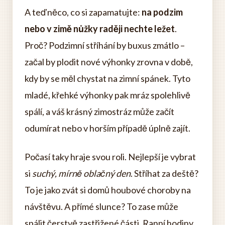
A teď něco, co si zapamatujte:
na podzim
nebo v zimě nůžky raději nechte ležet
.
Proč? Podzimní stříhání by buxus zmátlo –
začal by plodit nové výhonky zrovna v době,
kdy by se měl chystat na zimní spánek. Tyto
mladé, křehké výhonky pak mráz spolehlivě
spálí, a váš krásný zimostráz může začít
odumírat nebo v horším případě úplně zajít.
Počasí taky hraje svou roli. Nejlepší je vybrat
si
suchý, mírně oblačný den
. Stříhat za deště?
To je jako zvát si domů houbové choroby na
návštěvu. A přímé slunce? To zase může
spálit čerstvě zastřižené části. Ranní hodiny