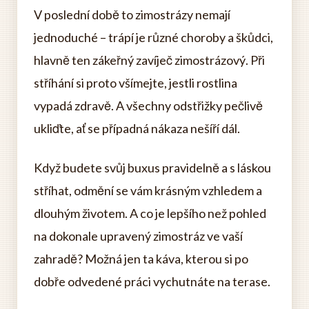
V poslední době to zimostrázy nemají
jednoduché – trápí je různé choroby a škůdci,
hlavně ten zákeřný zavíječ zimostrázový. Při
stříhání si proto všímejte, jestli rostlina
vypadá zdravě. A všechny odstřižky pečlivě
ukliďte, ať se případná nákaza nešíří dál.
Když budete svůj buxus pravidelně a s láskou
stříhat, odmění se vám krásným vzhledem a
dlouhým životem. A co je lepšího než pohled
na dokonale upravený zimostráz ve vaší
zahradě? Možná jen ta káva, kterou si po
dobře odvedené práci vychutnáte na terase.