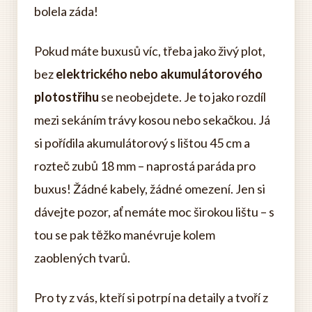
bolela záda!
Pokud máte buxusů víc, třeba jako živý plot,
bez
elektrického nebo akumulátorového
plotostřihu
se neobejdete. Je to jako rozdíl
mezi sekáním trávy kosou nebo sekačkou. Já
si pořídila akumulátorový s lištou 45 cm a
rozteč zubů 18 mm – naprostá paráda pro
buxus! Žádné kabely, žádné omezení. Jen si
dávejte pozor, ať nemáte moc širokou lištu – s
tou se pak těžko manévruje kolem
zaoblených tvarů.
Pro ty z vás, kteří si potrpí na detaily a tvoří z