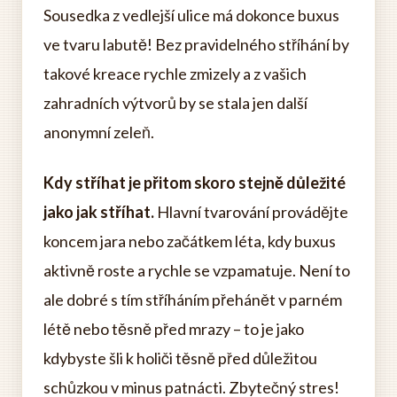
Sousedka z vedlejší ulice má dokonce buxus
ve tvaru labutě! Bez pravidelného stříhání by
takové kreace rychle zmizely a z vašich
zahradních výtvorů by se stala jen další
anonymní zeleň.
Kdy stříhat je přitom skoro stejně důležité
jako jak stříhat.
Hlavní tvarování provádějte
koncem jara nebo začátkem léta, kdy buxus
aktivně roste a rychle se vzpamatuje. Není to
ale dobré s tím stříháním přehánět v parném
létě nebo těsně před mrazy – to je jako
kdybyste šli k holiči těsně před důležitou
schůzkou v minus patnácti. Zbytečný stres!