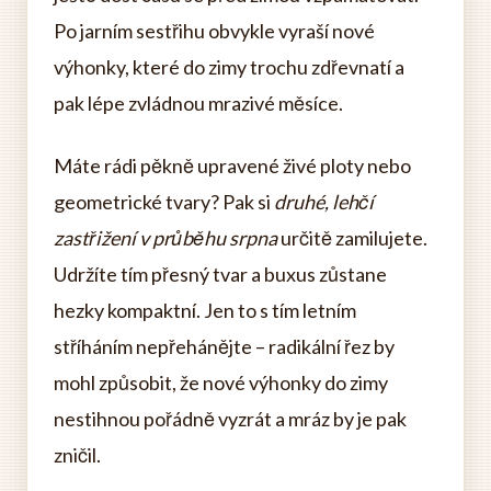
Po jarním sestřihu obvykle vyraší nové
výhonky, které do zimy trochu zdřevnatí a
pak lépe zvládnou mrazivé měsíce.
Máte rádi pěkně upravené živé ploty nebo
geometrické tvary? Pak si
druhé, lehčí
zastřižení v průběhu srpna
určitě zamilujete.
Udržíte tím přesný tvar a buxus zůstane
hezky kompaktní. Jen to s tím letním
stříháním nepřehánějte – radikální řez by
mohl způsobit, že nové výhonky do zimy
nestihnou pořádně vyzrát a mráz by je pak
zničil.