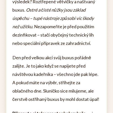
výsledek? Roztřepené větvičky a naštvaný
buxus.
Ostré a čisté nůžky jsou základ
úspěchu – tupé nástroje způsobí víc škody
než užitku.
Nezapomeňte je před použitím
dezinfikovat – stačí obyčejný technický líh
nebo speciální přípravek ze zahradnictví.
Den před velkou akcí svůj buxus pořádně
zalijte. Je to jako když se napijete před
návštěvou kadeřníka – všechno jde pak lépe.
A pokud máte na výběr, stříhejte za
oblačného dne. Sluníčko sice milujeme, ale
čerstvě ostříhaný buxus by mohl dostat úpal!