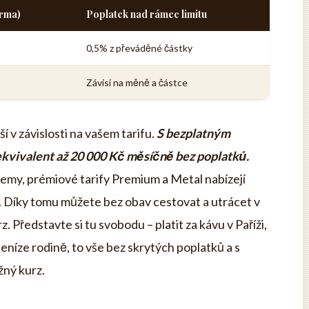
arma)
Poplatek nad rámec limitu
0,5% z převáděné částky
Závisí na měně a částce
í v závislosti na vašem tarifu.
S bezplatným
ekvivalent až 20 000 Kč měsíčně bez poplatků.
emy, prémiové tarify Premium a Metal nabízejí
. Díky tomu můžete bez obav cestovat a utrácet v
 Představte si tu svobodu – platit za kávu v Paříži,
eníze rodině, to vše bez skrytých poplatků a s
žný kurz.