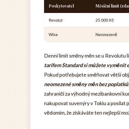
Poskytovatel
Měsíční limit (zd
Revolut
25 000 Kč
Wise
Neomezeně
Denní limit směny měn se u Revolutu liš
tarifem Standard si můžete vyměnit 
Pokud potřebujete směňovat větší obj
neomezené směny měn bez poplatků
zahraničí za výhodný mezibankovní kurz.
nakupovat suvenýry v Tokiu a posílat p
vědomím, že získáváte ten nejlepší mo