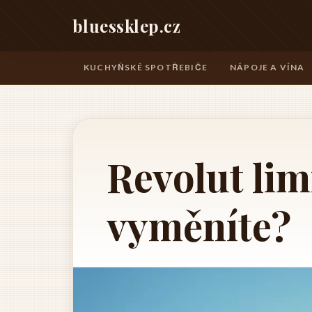
bluessklep.cz
KUCHYŇSKÉ SPOTŘEBIČE
NÁPOJE A VÍNA
Revolut lim
vyměníte?