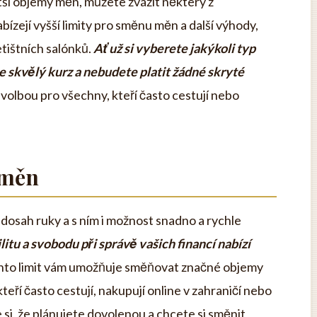
ší objemy měn, můžete zvážit některý z
ízejí vyšší limity pro směnu měn a další výhody,
letištních salónků.
Ať už si vyberete jakýkoli typ
te skvělý kurz a nebudete platit žádné skryté
 volbou pro všechny, kteří často cestují nebo
 měn
a dosah ruky a s ním i možnost snadno a rychle
ilitu a svobodu při správě vašich financí nabízí
to limit vám umožňuje směňovat značné objemy
kteří často cestují, nakupují online v zahraničí nebo
e si, že plánujete dovolenou a chcete si směnit