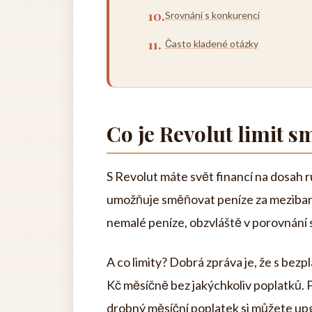
Srovnání s konkurencí
Často kladené otázky
Co je Revolut limit 
S Revolut máte svět financí na dosah 
umožňuje směňovat peníze za mezibank
nemalé peníze, obzvláště v porovnání 
A co limity? Dobrá zpráva je, že s b
Kč měsíčně bez jakýchkoliv poplatků.
drobný měsíční poplatek si můžete upg