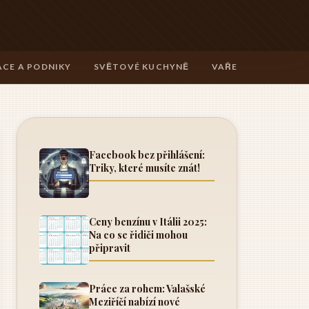
CE A PODNIKY
SVĚTOVÉ KUCHYNĚ
VAŘENÍ A TECHNIK
Facebook bez přihlášení:
Triky, které musíte znát!
Ceny benzínu v Itálii 2025:
Na co se řidiči mohou
připravit
Práce za rohem: Valašské
Meziříčí nabízí nové