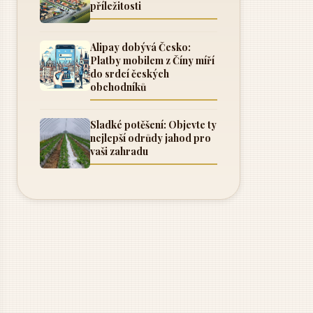
příležitosti
Alipay dobývá Česko:
Platby mobilem z Číny míří
do srdcí českých
obchodníků
Sladké potěšení: Objevte ty
nejlepší odrůdy jahod pro
vaši zahradu