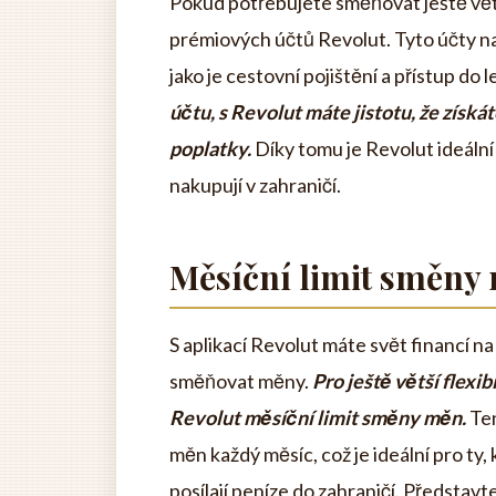
Pokud potřebujete směňovat ještě vět
prémiových účtů Revolut. Tyto účty nab
jako je cestovní pojištění a přístup do 
účtu, s Revolut máte jistotu, že získá
poplatky.
Díky tomu je Revolut ideální
nakupují v zahraničí.
Měsíční limit směny
S aplikací Revolut máte svět financí n
směňovat měny.
Pro ještě větší flexib
Revolut měsíční limit směny měn.
Ten
měn každý měsíc, což je ideální pro ty, 
posílají peníze do zahraničí. Představt