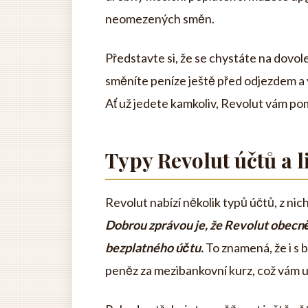
neomezených směn.
Představte si, že se chystáte na dovol
směníte peníze ještě před odjezdem a 
Ať už jedete kamkoliv, Revolut vám po
Typy Revolut účtů a l
Revolut nabízí několik typů účtů, z nic
Dobrou zprávou je, že Revolut obecně 
bezplatného účtu.
To znamená, že i s
peněz za mezibankovní kurz, což vám u