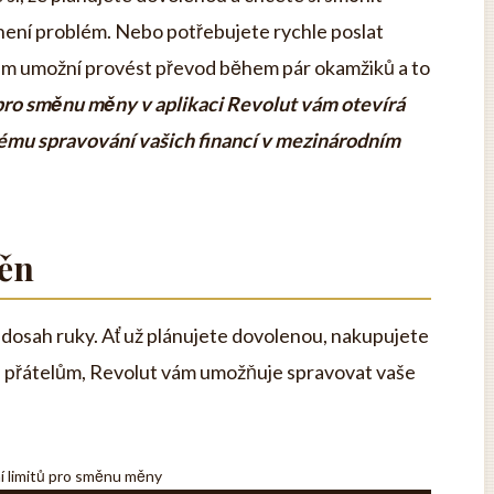
 není problém. Nebo potřebujete rychle poslat
vám umožní provést převod během pár okamžiků a to
pro směnu měny v aplikaci Revolut vám otevírá
ému spravování vašich financí v mezinárodním
ěn
a dosah ruky. Ať už plánujete dovolenou, nakupujete
ze přátelům, Revolut vám umožňuje spravovat vaše
í limitů pro směnu měny