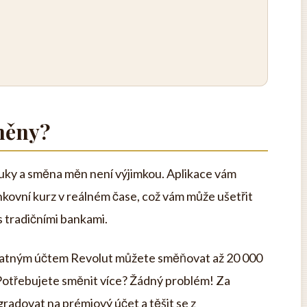
směny?
ruky a směna měn není výjimkou. Aplikace vám
ovní kurz v reálném čase, což vám může ušetřit
s tradičními bankami.
ezplatným účtem Revolut můžete směňovat až 20 000
 Potřebujete směnit více? Žádný problém! Za
radovat na prémiový účet a těšit se z