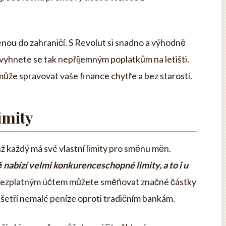
enou do zahraničí. S Revolut si snadno a výhodně
vyhnete se tak nepříjemným poplatkům na letišti.
může spravovat vaše finance chytře a bez starostí.
imity
hž každý má své vlastní limity pro směnu měn.
nabízí velmi konkurenceschopné limity, a to i u
 bezplatným účtem můžete směňovat značné částky
šetří nemalé peníze oproti tradičním bankám.