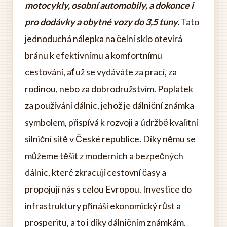
motocykly, osobní automobily, a dokonce i
pro dodávky a obytné vozy do 3,5 tuny.
Tato
jednoduchá nálepka na čelní sklo otevírá
bránu k efektivnímu a komfortnímu
cestování, ať už se vydáváte za prací, za
rodinou, nebo za dobrodružstvím. Poplatek
za používání dálnic, jehož je dálniční známka
symbolem, přispívá k rozvoji a údržbě kvalitní
silniční sítě v České republice. Díky němu se
můžeme těšit z moderních a bezpečných
dálnic, které zkracují cestovní časy a
propojují nás s celou Evropou. Investice do
infrastruktury přináší ekonomický růst a
prosperitu, a to i díky dálničním známkám.