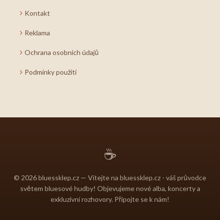
Kontakt
Reklama
Ochrana osobních údajů
Podmínky použití
☕
© 2026 bluessklep.cz — Vítejte na bluessklep.cz - váš průvodce
světem bluesové hudby! Objevujeme nové alba, koncerty a
exkluzivní rozhovory. Připojte se k nám!