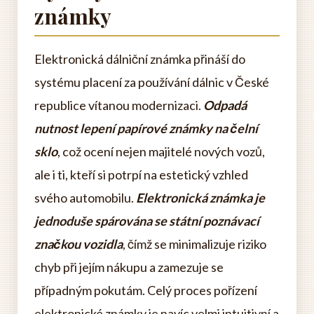
známky
Elektronická dálniční známka přináší do
systému placení za používání dálnic v České
republice vítanou modernizaci.
Odpadá
nutnost lepení papírové známky na čelní
sklo
, což ocení nejen majitelé nových vozů,
ale i ti, kteří si potrpí na estetický vzhled
svého automobilu.
Elektronická známka je
jednoduše spárována se státní poznávací
značkou vozidla
, čímž se minimalizuje riziko
chyb při jejím nákupu a zamezuje se
případným pokutám. Celý proces pořízení
elektronické známky je navíc velmi intuitivní a