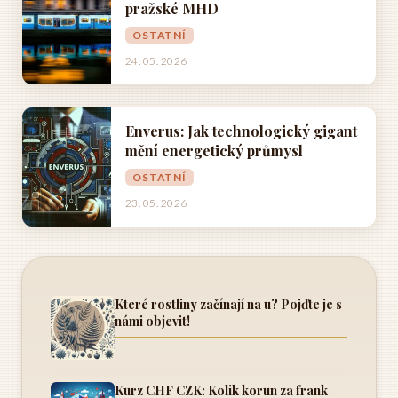
pražské MHD
OSTATNÍ
24. 05. 2026
Enverus: Jak technologický gigant
mění energetický průmysl
OSTATNÍ
23. 05. 2026
Které rostliny začínají na u? Pojďte je s
námi objevit!
Kurz CHF CZK: Kolik korun za frank