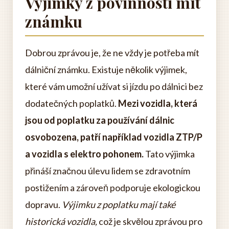
Výjimky z povinnosti mít
známku
Dobrou zprávou je, že ne vždy je potřeba mít
dálniční známku. Existuje několik výjimek,
které vám umožní užívat si jízdu po dálnici bez
dodatečných poplatků.
Mezi vozidla, která
jsou od poplatku za používání dálnic
osvobozena, patří například vozidla ZTP/P
a vozidla s elektro pohonem.
Tato výjimka
přináší značnou úlevu lidem se zdravotním
postižením a zároveň podporuje ekologickou
dopravu.
Výjimku z poplatku mají také
historická vozidla,
což je skvělou zprávou pro