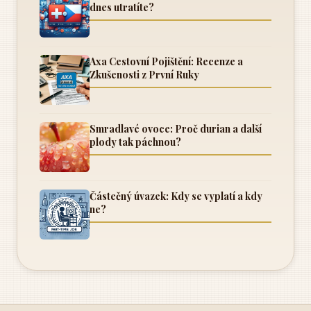
dnes utratíte?
Axa Cestovní Pojištění: Recenze a
Zkušenosti z První Ruky
Smradlavé ovoce: Proč durian a další
plody tak páchnou?
Částečný úvazek: Kdy se vyplatí a kdy
ne?