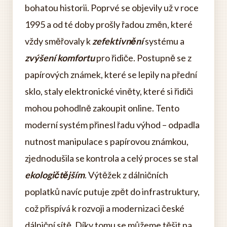
bohatou historii. Poprvé se objevily už v roce
1995 a od té doby prošly řadou změn, které
vždy směřovaly k
zefektivnění
systému a
zvýšení komfortu
pro řidiče. Postupně se z
papírových známek, které se lepily na přední
sklo, staly elektronické viněty, které si řidiči
mohou pohodlně zakoupit online. Tento
moderní systém přinesl řadu výhod – odpadla
nutnost manipulace s papírovou známkou,
zjednodušila se kontrola a celý proces se stal
ekologičtějším
. Výtěžek z dálničních
poplatků navíc putuje zpět do infrastruktury,
což přispívá k rozvoji a modernizaci české
dálniční sítě. Díky tomu se můžeme těšit na