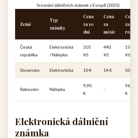
Srovnání dálničních známek v Evropě (2025)
Cena
Cena
Cena
Typ
Země
za 10
za
za
známky
dní
měsíc
rok
Česká
Elektronická
310
440
1500
republika
/ Nálepka
Kč
Kč
Kč
Slovensko
Elektronická
10 €
14 €
50 €
9,90
96,40
Rakousko
Nálepka
-
€
€
Elektronická dálniční
známka