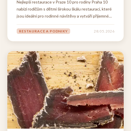
Nejlepší restaurace v Praze 10 pro rodiny Praha 10
nabízí rodičům s dětmi širokou škálu restaurací, které
jsou ideální pro rodinné návštěvy a vytváří příjemné
prostředí pro všechny generace. Tyto podniky se
vyznačují nejen kvalitní gastronomií, ale také
RESTAURACE A PODNIKY
28. 05. 2026
přátelským přístupem k nejmenším hostům a
prostorem,...