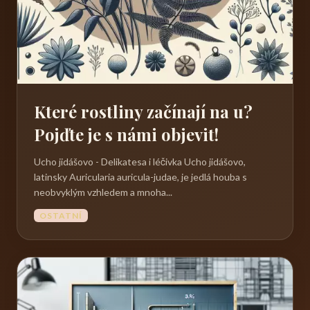
Které rostliny začínají na u?
Pojďte je s námi objevit!
Ucho jidášovo - Delikatesa i léčivka Ucho jidášovo,
latinsky Auricularia auricula-judae, je jedlá houba s
neobvyklým vzhledem a mnoha...
OSTATNÍ