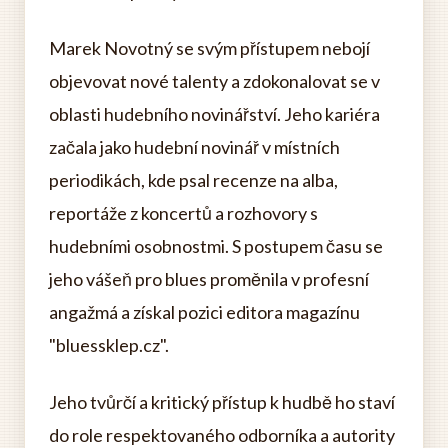
Marek Novotný se svým přístupem nebojí
objevovat nové talenty a zdokonalovat se v
oblasti hudebního novinářství. Jeho kariéra
začala jako hudební novinář v místních
periodikách, kde psal recenze na alba,
reportáže z koncertů a rozhovory s
hudebními osobnostmi. S postupem času se
jeho vášeň pro blues proměnila v profesní
angažmá a získal pozici editora magazínu
"bluessklep.cz".
Jeho tvůrčí a kritický přístup k hudbě ho staví
do role respektovaného odborníka a autority