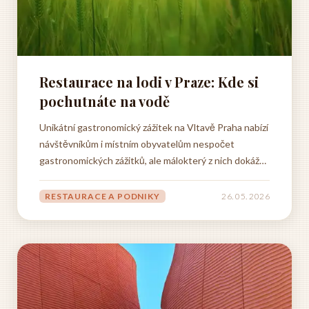
Restaurace na lodi v Praze: Kde si
pochutnáte na vodě
Unikátní gastronomický zážitek na Vltavě Praha nabízí
návštěvníkům i místním obyvatelům nespočet
gastronomických zážitků, ale málokterý z nich dokáže
konkurovat jedinečné atmosféře, kterou poskytuje
restaurace na lodi uprostřed Vltavy. Tento koncept
RESTAURACE A PODNIKY
26. 05. 2026
spojuje výbornou kuchyni s romantickým prostředím
a...