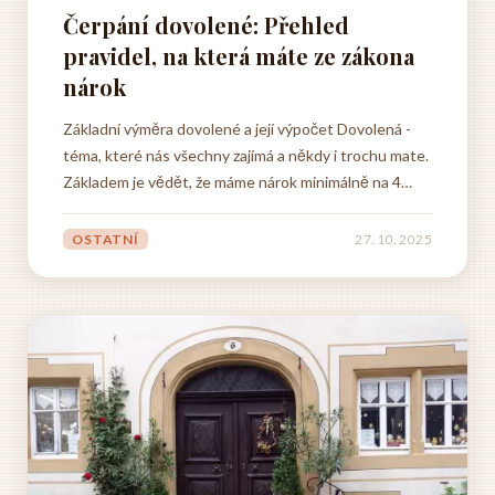
Čerpání dovolené: Přehled
pravidel, na která máte ze zákona
nárok
Základní výměra dovolené a její výpočet Dovolená -
téma, které nás všechny zajímá a někdy i trochu mate.
Základem je vědět, že máme nárok minimálně na 4
týdny volna ročně - to je prostě dané zákonem a šéf s
tím nehne. A když děláte pro stát? Tak si připočtěte
OSTATNÍ
27. 10. 2025
týden navíc. No a učitelé nebo akademici si...