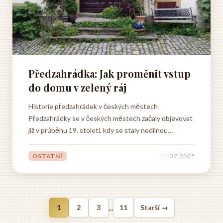
Předzahrádka: Jak proměnit vstup
do domu v zelený ráj
Historie předzahrádek v českých městech
Předzahrádky se v českých městech začaly objevovat
již v průběhu 19. století, kdy se staly nedílnou
součástí městského života a kultury. První restaurační
předzahrádky vznikaly především v lázeňských
OSTATNÍ
11. 07. 2025
městech, kde se inspirovaly vídeňskou kavárenskou
kulturou. V Praze se...
...
1
2
3
11
Starší →