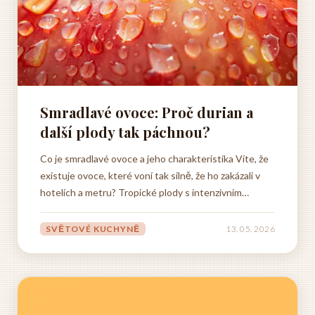
Smradlavé ovoce: Proč durian a
další plody tak páchnou?
Co je smradlavé ovoce a jeho charakteristika Víte, že
existuje ovoce, které voní tak silně, že ho zakázali v
hotelích a metru? Tropické plody s intenzivním
zápachem jsou zajímavý fenomén – jejich vůně dokáže
zaplnit celou místnost a mnohým lidem doslova vyrazí
SVĚTOVÉ KUCHYNĚ
13. 05. 2026
dech. Nejslavnější je durian, kterému v jihovýchodní
Asii...