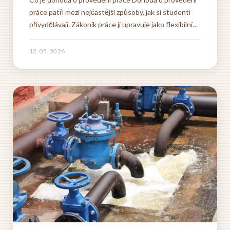
práce patří mezi nejčastější způsoby, jak si studenti
přivydělávají. Zákoník práce ji upravuje jako flexibilní
formu zaměstnání, která se hodí především pro ty,
kteří chtějí skloubit školu s prací a nepotřebují
12. 05. 2026
klasický pracovní poměr. Co dělá dohodu o...