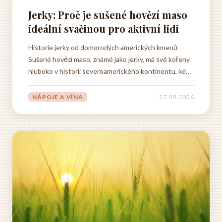
Jerky: Proč je sušené hovězí maso
ideální svačinou pro aktivní lidi
Historie jerky od domorodých amerických kmenů
Sušené hovězí maso, známé jako jerky, má své kořeny
hluboko v historii severoamerického kontinentu, kde
jej po staletí připravovaly domorodé kmeny jako
nezbytnou součást své stravy a přežití. Původní
NÁPOJE A VÍNA
27. 05. 2026
obyvatelé Ameriky vyvinuli sofistikované metody
konzervace masa dlouho...