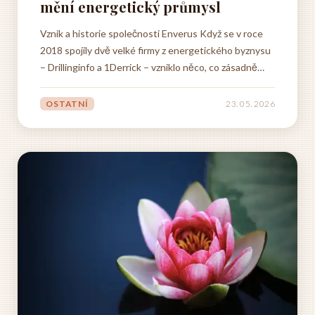
mění energetický průmysl
Vznik a historie společnosti Enverus Když se v roce
2018 spojily dvě velké firmy z energetického byznysu
– Drillinginfo a 1Derrick – vzniklo něco, co zásadně
změnilo způsob, jakým fungují data v ropném a
plynárenském průmyslu. Nebylo to jen obyčejné
OSTATNÍ
23. 05. 2026
sloučení dvou společností. Byla to spíš snaha vytvořit
něco mnohem...