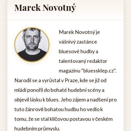
Marek Novotný
Marek Novotný je
vášnivý zastánce
bluesové hudby a
talentovaný redaktor
magazínu "bluessklep.cz".
Narodil se a vyrůstal v Praze, kde se již od
mládí ponořil do bohaté hudební scény a
objevil lásku k blues. Jeho zájem a nadšení pro
tuto žánrově bohatou hudbu ho vedlo k
tomu, že se stal klíčovou postavou v českém
hudebním průmyslu.