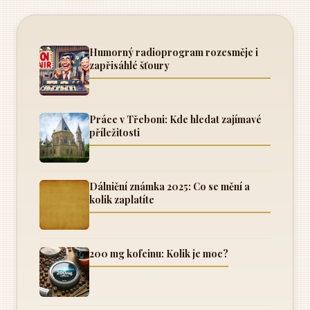
Humorný radioprogram rozesměje i
zapřisáhlé šťoury
Práce v Třeboni: Kde hledat zajímavé
příležitosti
Dálniční známka 2025: Co se mění a
kolik zaplatíte
200 mg kofeinu: Kolik je moc?