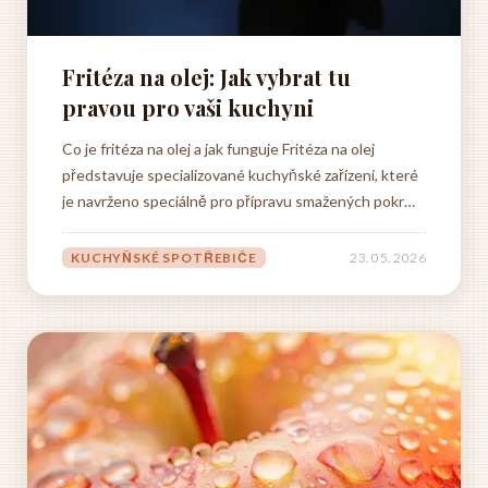
Fritéza na olej: Jak vybrat tu
pravou pro vaši kuchyni
Co je fritéza na olej a jak funguje Fritéza na olej
představuje specializované kuchyňské zařízení, které
je navrženo speciálně pro přípravu smažených pokrmů
pomocí ponořování potravin do horké lázně vařícího
oleje. Tento praktický spotřebič se stal
KUCHYŇSKÉ SPOTŘEBIČE
23. 05. 2026
nepostradatelným pomocníkem jak v domácnostech,
tak v...