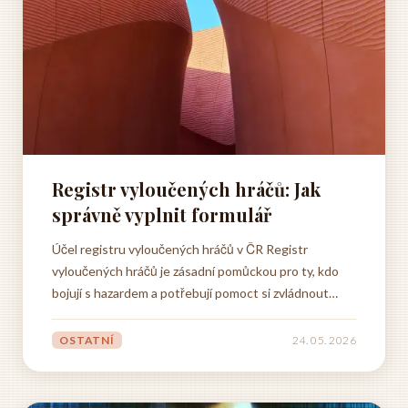
Registr vyloučených hráčů: Jak
správně vyplnit formulář
Účel registru vyloučených hráčů v ČR Registr
vyloučených hráčů je zásadní pomůckou pro ty, kdo
bojují s hazardem a potřebují pomoct si zvládnout
vlastní chování. V Česku funguje jako součást
regulace hazardních her – jeho smysl? Omezit škody,
OSTATNÍ
24. 05. 2026
které problémové hraní působí lidem i celé
společnosti. Hlavně jde...