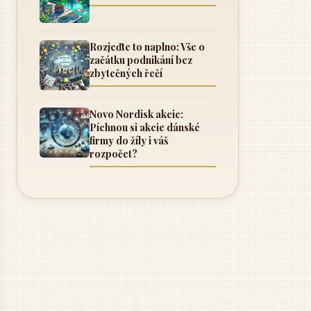
Rozjeďte to naplno: Vše o
začátku podnikání bez
zbytečných řečí
Novo Nordisk akcie:
Píchnou si akcie dánské
firmy do žíly i váš
rozpočet?