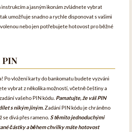
instrukcím a jasným ikonám zvládnete vybrat
tak umožňuje snadno a rychle disponovat s vašimi
dovolenou nebo jen potřebujete hotovost pro běžné
í PIN
a! Po vložení karty do bankomatu budete vyzváni
ete vybrat z několika možností, včetně češtiny a
 zadání vašeho PIN kódu.
Pamatujte, že váš PIN
dílet s nikým jiným.
Zadání PIN kódu je chráněno
dyž se dívá přes rameno.
S těmito jednoduchými
ané částky a během chvilky máte hotovost