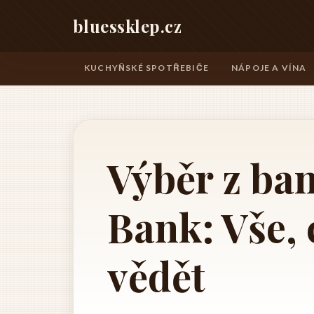
bluessklep.cz
KUCHYŇSKÉ SPOTŘEBIČE
NÁPOJE A VÍNA
Výběr z ba
Bank: Vše, 
vědět