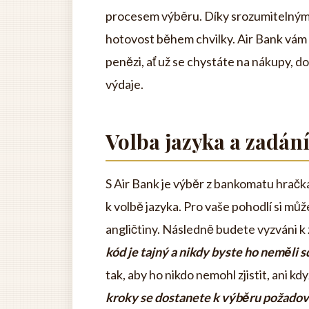
procesem výběru. Díky srozumitelným 
hotovost během chvilky. Air Bank vám 
penězi, ať už se chystáte na nákupy, 
výdaje.
Volba jazyka a zadán
S Air Bank je výběr z bankomatu hračk
k volbě jazyka. Pro vaše pohodlí si můž
angličtiny. Následně budete vyzváni k
kód je tajný a nikdy byste ho neměli s
tak, aby ho nikdo nemohl zjistit, ani k
kroky se dostanete k výběru požadov