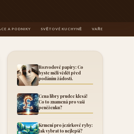
CE A PODNIKY
SVĚTOVÉ KUCHYNĚ
VAŘENÍ A TECHNIK
Rozvodové papíry: Co
byste měli vědět před
podáním žádosti.
Cena libry prudce klesá!
Co to znamená pro vaši
peněženku?
Krmení pro jezírkové ryby:
Jak vybrat to nejlepší?