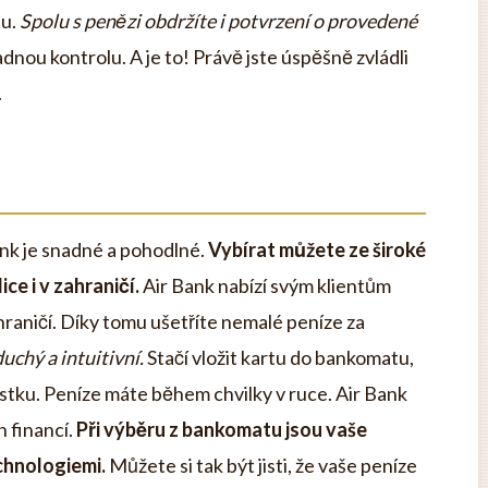
tu.
Spolu s penězi obdržíte i potvrzení o provedené
adnou kontrolu. A je to! Právě jste úspěšně zvládli
.
nk je snadné a pohodlné.
Vybírat můžete ze široké
ce i v zahraničí.
Air Bank nabízí svým klientům
hraničí. Díky tomu ušetříte nemalé peníze za
chý a intuitivní.
Stačí vložit kartu do bankomatu,
stku. Peníze máte během chvilky v ruce. Air Bank
h financí.
Při výběru z bankomatu jsou vaše
chnologiemi.
Můžete si tak být jisti, že vaše peníze