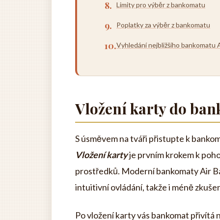
Limity pro výběr z bankomatu
Poplatky za výběr z bankomatu
Vyhledání nejbližšího bankomatu 
Vložení karty do ba
S úsměvem na tváři přistupte k bankomat
Vložení karty
je prvním krokem k poho
prostředků. Moderní bankomaty Air B
intuitivní ovládání, takže i méně zkuše
Po vložení karty vás bankomat přivítá