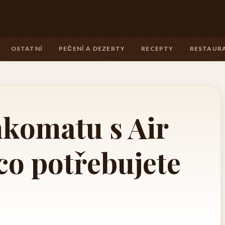
OSTATNÍ
PEČENÍ A DEZERTY
RECEPTY
RESTAURA
nkomatu s Air
co potřebujete