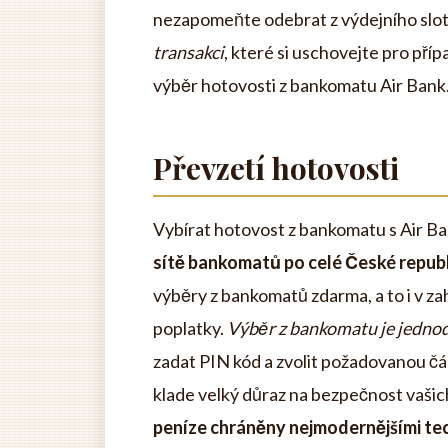
nezapomeňte odebrat z výdejního slo
transakci
, které si uschovejte pro příp
výběr hotovosti z bankomatu Air Bank
Převzetí hotovosti
Vybírat hotovost z bankomatu s Air Ba
sítě bankomatů po celé České republi
výběry z bankomatů zdarma, a to i v za
poplatky.
Výběr z bankomatu je jednodu
zadat PIN kód a zvolit požadovanou čá
klade velký důraz na bezpečnost vašic
peníze chráněny nejmodernějšími te