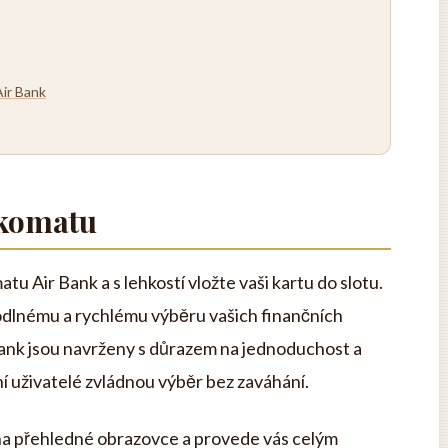
Air Bank
nkomatu
u Air Bank a s lehkostí vložte vaši kartu do slotu.
dlnému a rychlému výběru vašich finančních
ank jsou navrženy s důrazem na jednoduchost a
ní uživatelé zvládnou výběr bez zaváhání.
 na přehledné obrazovce a provede vás celým