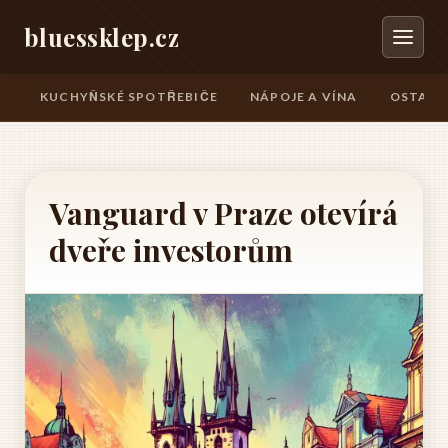
bluessklep.cz
KUCHYŇSKÉ SPOTŘEBIČE
NÁPOJE A VÍNA
OSTATN
Vanguard v Praze otevírá
dveře investorům