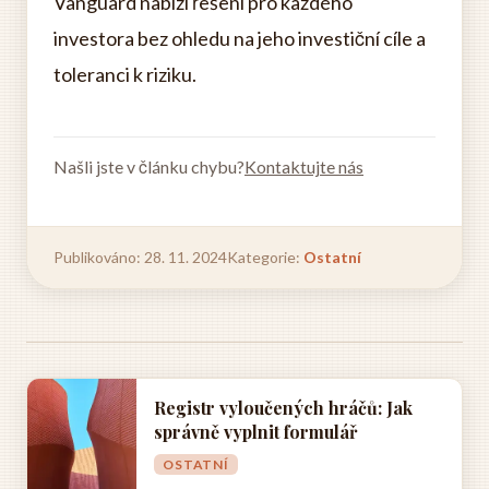
Vanguard nabízí řešení pro každého
investora bez ohledu na jeho investiční cíle a
toleranci k riziku.
Našli jste v článku chybu?
Kontaktujte nás
Publikováno: 28. 11. 2024
Kategorie:
Ostatní
Registr vyloučených hráčů: Jak
správně vyplnit formulář
OSTATNÍ