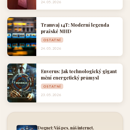
24. 05. 2026
Tramvaj 14T: Moderní legenda
pražské MHD
OSTATNÍ
24. 05. 2026
Enverus: Jak technologický gigant
mění energetický průmysl
OSTATNÍ
23. 05. 2026
Dognet: Váš pes, náš internet.