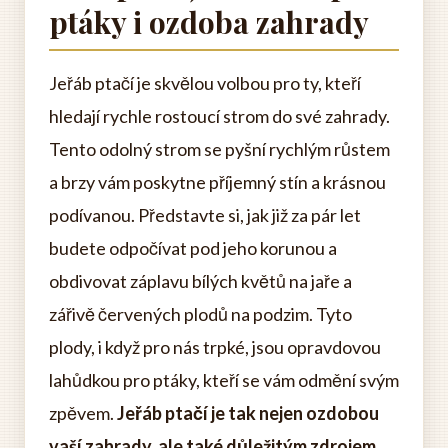
ptáky i ozdoba zahrady
Jeřáb ptačí je skvělou volbou pro ty, kteří
hledají rychle rostoucí strom do své zahrady.
Tento odolný strom se pyšní rychlým růstem
a brzy vám poskytne příjemný stín a krásnou
podívanou. Představte si, jak již za pár let
budete odpočívat pod jeho korunou a
obdivovat záplavu bílých květů na jaře a
zářivě červených plodů na podzim. Tyto
plody, i když pro nás trpké, jsou opravdovou
lahůdkou pro ptáky, kteří se vám odmění svým
zpěvem.
Jeřáb ptačí je tak nejen ozdobou
vaší zahrady, ale také důležitým zdrojem