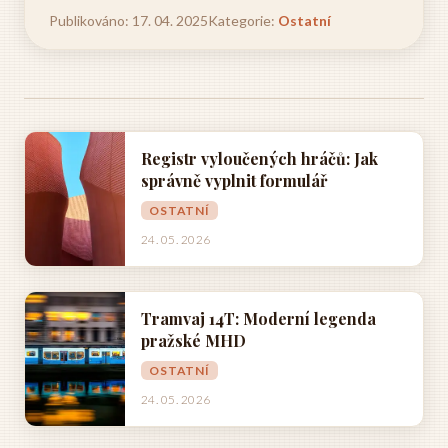
Publikováno: 17. 04. 2025
Kategorie:
Ostatní
Registr vyloučených hráčů: Jak
správně vyplnit formulář
OSTATNÍ
24. 05. 2026
Tramvaj 14T: Moderní legenda
pražské MHD
OSTATNÍ
24. 05. 2026