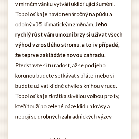
v mírném vánku vytváří uklidňující šumění.
Topol osika je navíc nenáročný na půdu a
odolný vůči klimatickým změnám.
Jeho
rychlý růst vám umožní brzy si užívat všech
výhod vzrostlého stromu, a to i v případě,
že teprve zakládáte novou zahradu.
Představte si tu radost, až se pod jeho
korunou budete setkávat s přáteli nebo si
budete užívat klidné chvíle s knihou v ruce.
Topol osika je zkrátka skvělou volbou pro ty,
kteří touží po zelené oáze klidu a krásy a
nebojí se drobných zahradnických výzev.