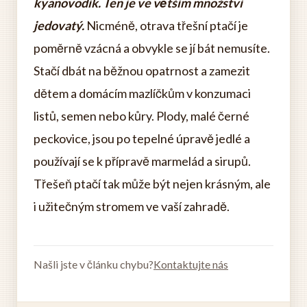
kyanovodík.
Ten je ve větším množství
jedovatý.
Nicméně, otrava třešní ptačí je
poměrně vzácná a obvykle se jí bát nemusíte.
Stačí dbát na běžnou opatrnost a zamezit
dětem a domácím mazlíčkům v konzumaci
listů, semen nebo kůry. Plody, malé černé
peckovice, jsou po tepelné úpravě jedlé a
používají se k přípravě marmelád a sirupů.
Třešeň ptačí tak může být nejen krásným, ale
i užitečným stromem ve vaší zahradě.
Našli jste v článku chybu?
Kontaktujte nás