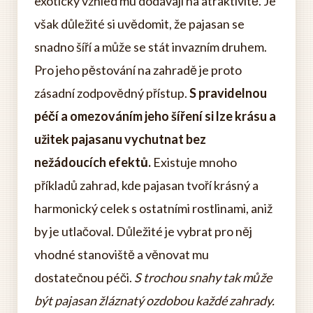
exotický vzhled mu dodávají na atraktivitě. Je
však důležité si uvědomit, že pajasan se
snadno šíří a může se stát invazním druhem.
Pro jeho pěstování na zahradě je proto
zásadní zodpovědný přístup.
S pravidelnou
péčí a omezováním jeho šíření si lze krásu a
užitek pajasanu vychutnat bez
nežádoucích efektů.
Existuje mnoho
příkladů zahrad, kde pajasan tvoří krásný a
harmonický celek s ostatními rostlinami, aniž
by je utlačoval. Důležité je vybrat pro něj
vhodné stanoviště a věnovat mu
dostatečnou péči.
S trochou snahy tak může
být pajasan žláznatý ozdobou každé zahrady.