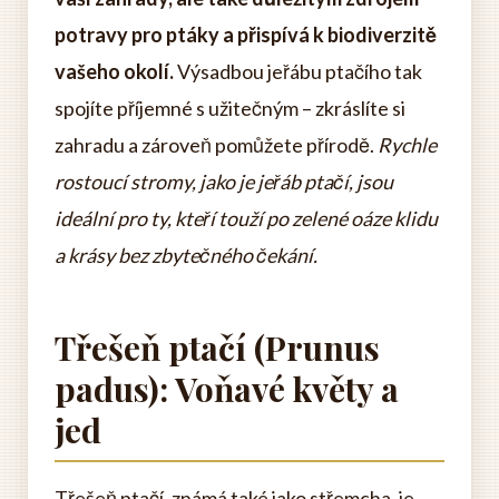
potravy pro ptáky a přispívá k biodiverzitě
vašeho okolí.
Výsadbou jeřábu ptačího tak
spojíte příjemné s užitečným – zkráslíte si
zahradu a zároveň pomůžete přírodě.
Rychle
rostoucí stromy, jako je jeřáb ptačí, jsou
ideální pro ty, kteří touží po zelené oáze klidu
a krásy bez zbytečného čekání.
Třešeň ptačí (Prunus
padus): Voňavé květy a
jed
Třešeň ptačí, známá také jako střemcha, je