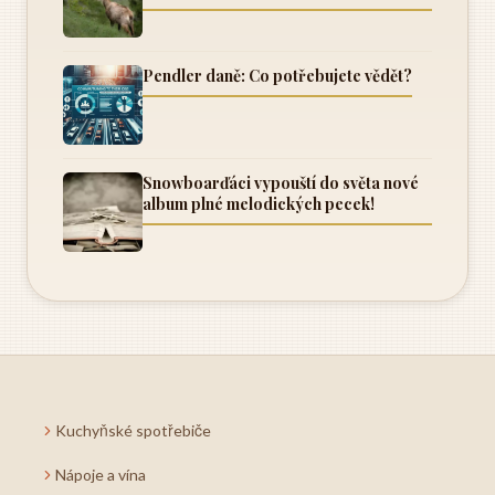
Pendler daně: Co potřebujete vědět?
Snowboarďáci vypouští do světa nové
album plné melodických pecek!
Kuchyňské spotřebiče
Nápoje a vína