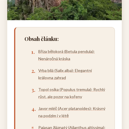
Obsah článku:
Bříza bělokorá (Betula pendula):
Nenáročná kráska
Vrba bílá (Salix alba): Elegantní
královna zahrad
Topol osika (Populus tremula): Rychlý
růst, ale pozor na kořeny
Javor mléč (Acer platanoides): Krásný
na podzim i v létě
Pajasan žláznatý (Ailanthus altissima):