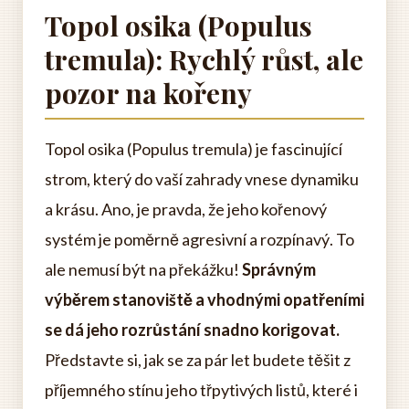
Topol osika (Populus
tremula): Rychlý růst, ale
pozor na kořeny
Topol osika (Populus tremula) je fascinující
strom, který do vaší zahrady vnese dynamiku
a krásu. Ano, je pravda, že jeho kořenový
systém je poměrně agresivní a rozpínavý. To
ale nemusí být na překážku!
Správným
výběrem stanoviště a vhodnými opatřeními
se dá jeho rozrůstání snadno korigovat.
Představte si, jak se za pár let budete těšit z
příjemného stínu jeho třpytivých listů, které i