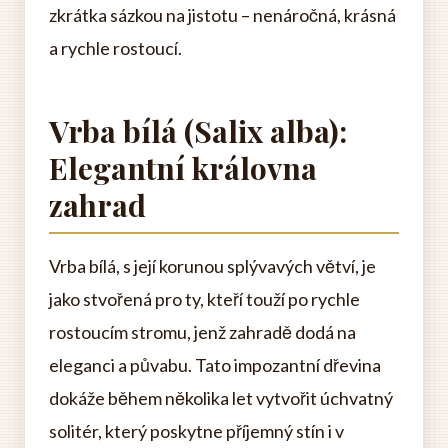
zkrátka sázkou na jistotu – nenáročná, krásná
a rychle rostoucí.
Vrba bílá (Salix alba):
Elegantní královna
zahrad
Vrba bílá, s její korunou splývavých větví, je
jako stvořená pro ty, kteří touží po rychle
rostoucím stromu, jenž zahradě dodá na
eleganci a půvabu. Tato impozantní dřevina
dokáže během několika let vytvořit úchvatný
solitér, který poskytne příjemný stín i v