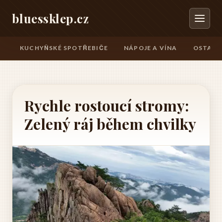
bluessklep.cz
KUCHYŇSKÉ SPOTŘEBIČE
NÁPOJE A VÍNA
OSTATN
Rychle rostoucí stromy:
Zelený ráj během chvilky