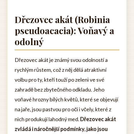
Dřezovec akát (Robinia
pseudoacacia): Voňavý a
odolný
Dřezovec akát je známý svou odolností a
rychlým růstem, což z něj dělá atraktivní
volbu pro ty, kteří touží po zeleni ve své
zahradě bez zbytečného odkladu. Jeho
voňavé hrozny bílých květů, které se objevují
na jaře, jsou pastvou pro oči i včely, které z
nich produkují lahodný med.
Dřezovec akát
zvládá i náročnější podmínky, jako jsou