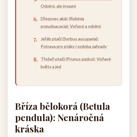
Odolný, ale invazní
Dřezovec akát (Robinia
pseudoacacia): Voňavý a odolný
Jeřáb ptačí (Sorbus aucuparia):
Potrava pro ptáky i ozdoba zahrady
Třešeň ptačí (Prunus padus): Voňavé
květy a jed
Bříza bělokorá (Betula
pendula): Nenáročná
kráska