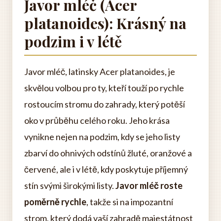
Javor mléč (Acer
platanoides): Krásný na
podzim i v létě
Javor mléč, latinsky Acer platanoides, je
skvělou volbou pro ty, kteří touží po rychle
rostoucím stromu do zahrady, který potěší
oko v průběhu celého roku. Jeho krása
vynikne nejen na podzim, kdy se jeho listy
zbarví do ohnivých odstínů žluté, oranžové a
červené, ale i v létě, kdy poskytuje příjemný
stín svými širokými listy.
Javor mléč roste
poměrně rychle
, takže si na impozantní
strom, který dodá vaší zahradě majestátnost