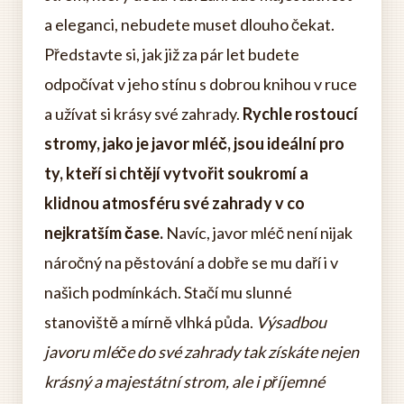
a eleganci, nebudete muset dlouho čekat.
Představte si, jak již za pár let budete
odpočívat v jeho stínu s dobrou knihou v ruce
a užívat si krásy své zahrady.
Rychle rostoucí
stromy, jako je javor mléč, jsou ideální pro
ty, kteří si chtějí vytvořit soukromí a
klidnou atmosféru své zahrady v co
nejkratším čase.
Navíc, javor mléč není nijak
náročný na pěstování a dobře se mu daří i v
našich podmínkách. Stačí mu slunné
stanoviště a mírně vlhká půda.
Výsadbou
javoru mléče do své zahrady tak získáte nejen
krásný a majestátní strom, ale i příjemné