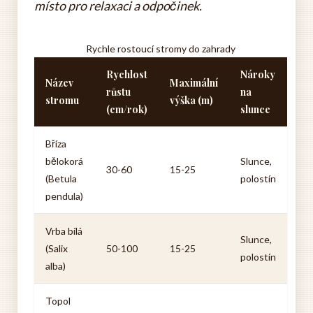
místo pro relaxaci a odpočinek.
Rychle rostoucí stromy do zahrady
Rychlost
Nároky
Název
Maximální
růstu
na
stromu
výška (m)
(cm/rok)
slunce
Bříza
bělokorá
Slunce,
30-60
15-25
(Betula
polostín
pendula)
Vrba bílá
Slunce,
(Salix
50-100
15-25
polostín
alba)
Topol