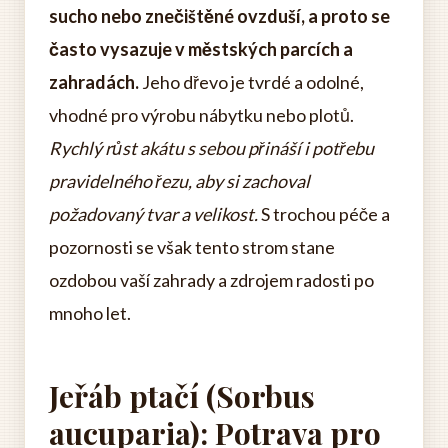
sucho nebo znečištěné ovzduší, a proto se
často vysazuje v městských parcích a
zahradách.
Jeho dřevo je tvrdé a odolné,
vhodné pro výrobu nábytku nebo plotů.
Rychlý růst akátu s sebou přináší i potřebu
pravidelného řezu, aby si zachoval
požadovaný tvar a velikost.
S trochou péče a
pozornosti se však tento strom stane
ozdobou vaší zahrady a zdrojem radosti po
mnoho let.
Jeřáb ptačí (Sorbus
aucuparia): Potrava pro