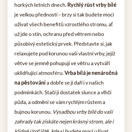
horkých letních dnech.
Rychlý růst vrby bílé
je velkou předností – brzy si tak budete moci
užívat všech benefitů vzrostlého stromu, ať
už jde o stín, ochranu před větrem nebo
působivý estetický prvek. Představte si, jak
relaxujete pod korunou vaší vlastní vrby, jejíž
větve se jemně pohupují ve větru a vytváří
uklidňující atmosféru.
Vrba bílá je nenáročná
na pěstování
a dobře se jí daří i v našich
podmínkách. Stačí jí dostatek slunce a vlhčí
půda, a odmění se vám rychlým růstem a
bujnou korunou.
Výsadbou vrby bílé do vaší
zahrady tak získáte nejen krásný strom, ale i
klidné útočiště, kde si budete moci užívat