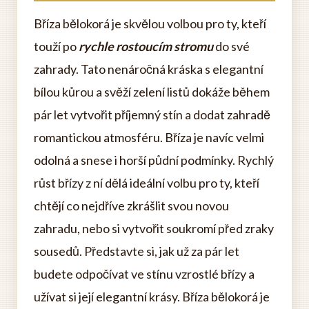
Bříza bělokorá je skvělou volbou pro ty, kteří
touží po
rychle rostoucím stromu
do své
zahrady. Tato nenáročná kráska s elegantní
bílou kůrou a svěží zelení listů dokáže během
pár let vytvořit příjemný stín a dodat zahradě
romantickou atmosféru. Bříza je navíc velmi
odolná a snese i horší půdní podmínky. Rychlý
růst břízy z ní dělá ideální volbu pro ty, kteří
chtějí co nejdříve zkrášlit svou novou
zahradu, nebo si vytvořit soukromí před zraky
sousedů. Představte si, jak už za pár let
budete odpočívat ve stínu vzrostlé břízy a
užívat si její elegantní krásy. Bříza bělokorá je