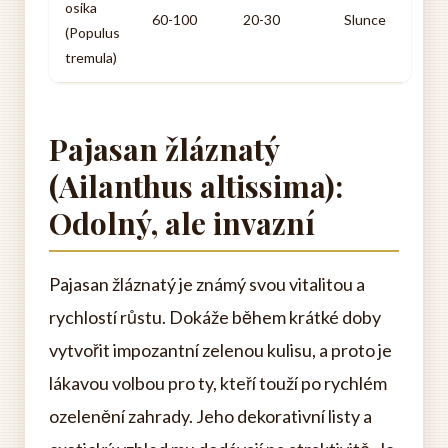
osika
60-100
20-30
Slunce
(Populus
tremula)
Pajasan žláznatý
(Ailanthus altissima):
Odolný, ale invazní
Pajasan žláznatý je známý svou vitalitou a
rychlostí růstu. Dokáže během krátké doby
vytvořit impozantní zelenou kulisu, a proto je
lákavou volbou pro ty, kteří touží po rychlém
ozelenění zahrady. Jeho dekorativní listy a