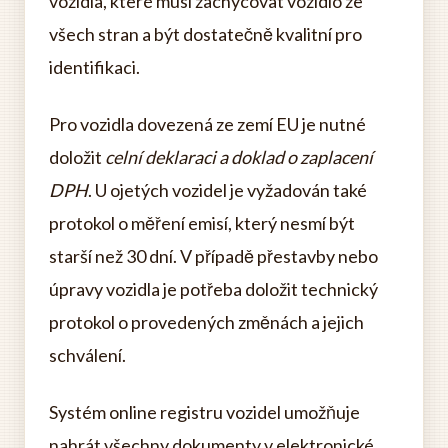
vozidla, které musí zachycovat vozidlo ze
všech stran a být dostatečně kvalitní pro
identifikaci.
Pro vozidla dovezená ze zemí EU je nutné
doložit
celní deklaraci a doklad o zaplacení
DPH
. U ojetých vozidel je vyžadován také
protokol o měření emisí, který nesmí být
starší než 30 dní. V případě přestavby nebo
úpravy vozidla je potřeba doložit technický
protokol o provedených změnách a jejich
schválení.
Systém online registru vozidel umožňuje
nahrát všechny dokumenty v elektronické