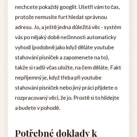
nechcete pokaždý googlit. Ušetří vám to čas,
protože nemusíte furt hledat správnou
adresu. Jo, a ještě jedna důležitá věc - systém
vás po nějaký době nečinnosti automaticky
vyhodí (podobně jako když děláte youtube
stahování písniček a zapomenete na to),
takže si radši včas uložte, na čem děláte. Fakt
nepříjemný je, když třeba při youtube
stahování písniček nebo jiný práci přijdete o
rozpracovaný věci, že jo. Prostě si to hlídejte
a budete v pohodě.
Potřebné doklady k