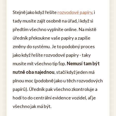
Stejně jako když řešíte
rozvodové papíry
, i
tady musíte zajít osobně na úřad, i když si
předtím všechno vyplníte online. Na místě
úředník překoukne vaše papíry a zapíše
změny do systému. Je to podobný proces
jako když řešíte rozvodové papíry - taky
musíte mít všechno tip ťop.
Nemusí tam být
nutně oba najednou
, stačí když jeden má
plnou moc (podobně jako u těch rozvodových
papírů). Úředník pak všechno zkontroluje a
hodí to do centrální evidence vozidel, ať je
všechno jak má být.