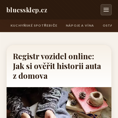
bluessklep.cz
KUCHYŇSKÉ SPOTŘEBIČE
NÁPOJE A VÍNA
OSTATN
Registr vozidel online:
Jak si ověřit historii auta
z domova