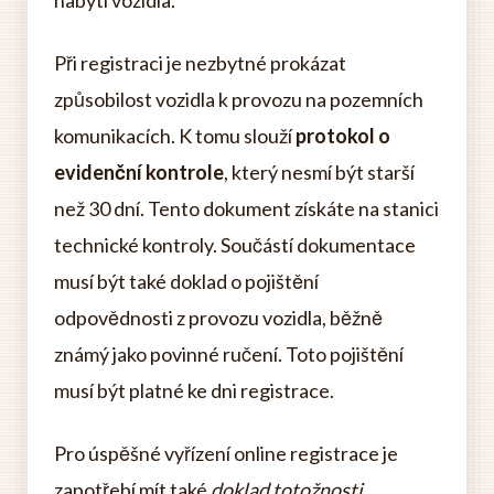
nabytí vozidla.
Při registraci je nezbytné prokázat
způsobilost vozidla k provozu na pozemních
komunikacích. K tomu slouží
protokol o
evidenční kontrole
, který nesmí být starší
než 30 dní. Tento dokument získáte na stanici
technické kontroly. Součástí dokumentace
musí být také doklad o pojištění
odpovědnosti z provozu vozidla, běžně
známý jako povinné ručení. Toto pojištění
musí být platné ke dni registrace.
Pro úspěšné vyřízení online registrace je
zapotřebí mít také
doklad totožnosti