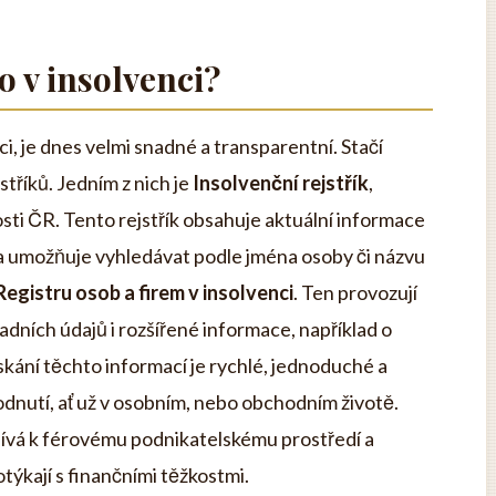
do v insolvenci?
ci, je dnes velmi snadné a transparentní. Stačí
tříků. Jedním z nich je
Insolvenční rejstřík
,
ti ČR. Tento rejstřík obsahuje aktuální informace
h a umožňuje vyhledávat podle jména osoby či názvu
Registru osob a firem v insolvenci
. Ten provozují
dních údajů i rozšířené informace, například o
ískání těchto informací je rychlé, jednoduché a
dnutí, ať už v osobním, nebo obchodním životě.
pívá k férovému podnikatelskému prostředí a
otýkají s finančními těžkostmi.