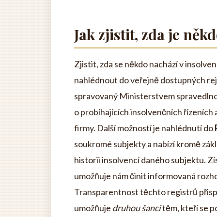
Jak zjistit, zda je něk
Zjistit, zda se někdo nachází v insolven
nahlédnout do veřejně dostupných rejs
spravovaný Ministerstvem spravedlnos
o probíhajících insolvenčních řízeníc
firmy. Další možností je nahlédnutí do
soukromé subjekty a nabízí kromě zákla
historii insolvencí daného subjektu. Z
umožňuje nám činit informovaná rozho
Transparentnost těchto registrů přis
umožňuje
druhou šanci
těm, kteří se p