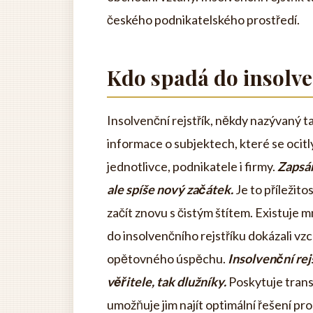
českého podnikatelského prostředí.
Kdo spadá do insolve
Insolvenční rejstřík, někdy nazývaný ta
informace o subjektech, které se ocitl
jednotlivce, podnikatele i firmy.
Zapsán
ale spíše nový začátek.
Je to příležito
začít znovu s čistým štítem. Existuje mn
do insolvenčního rejstříku dokázali vz
opětovného úspěchu.
Insolvenční rej
věřitele, tak dlužníky.
Poskytuje trans
umožňuje jim najít optimální řešení pr