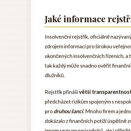
Jaké informace rejst
Insolvenční rejstřík, oficiálně nazývan
zdrojem informací pro širokou veřejn
ukončených insolvenčních řízeních, a to 
tak každý může snadno ověřit finanční 
dlužníků.
Rejstřík přináší
větší transparentnos
předcházet rizikům spojeným s nespoleh
pro
druhou šanci
. Mnoho firem a jedno
dokázalo z finančních potíží úspěšně zo
jenom seznam neúspěchů, ale i příleži