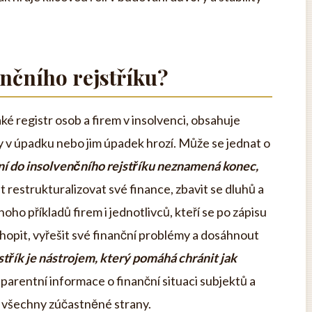
nčního rejstříku?
ké registr osob a firem v insolvenci, obsahuje
y v úpadku nebo jim úpadek hrozí. Může se jednat o
í do insolvenčního rejstříku neznamená konec,
st restrukturalizovat své finance, zbavit se dluhů a
oho příkladů firem i jednotlivců, kteří se po zápisu
chopit, vyřešit své finanční problémy a dosáhnout
střík je nástrojem, který pomáhá chránit jak
parentní informace o finanční situaci subjektů a
o všechny zúčastněné strany.