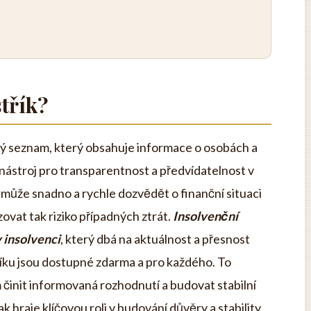
střík?
pný seznam, který obsahuje informace o osobách a
ý nástroj pro transparentnost a předvídatelnost v
může snadno a rychle dozvědět o finanční situaci
ovat tak riziko případných ztrát.
Insolvenční
v insolvenci
, který dbá na aktuálnost a přesnost
říku jsou dostupné zdarma a pro každého. To
činit informovaná rozhodnutí a budovat stabilní
k hraje klíčovou roli v budování důvěry a stability