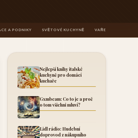
CE A PODNIKY
SVĚTOVÉ KUCHYNĚ
VAŘENÍ A TECHNIK
Nejlepší knihy italské
kuchyně pro domácí
kuchaře
Gxmbeam: Co to je a proč
o tom všichni mluví?
Lidl rádio: Hudební
doprovod z nákupního