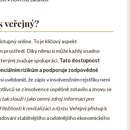
k veřejný?
řístupný online. To je klíčový aspekt
m prostředí. Díky němu si může každý snadno
 kterými zvažuje spolupráci.
Tato dostupnost
nciálním rizikům a podporuje zodpovědné
si uvědomit, že zápis v insolvenčním rejstříku není
livců se z insolvence úspěšně zotavilo a znovu se
 tak slouží i jako cenný zdroj informací pro
íležitosti k revitalizaci a růstu.
Veřejný přístup k
budování stabilnějšího a odolnějšího ekonomického