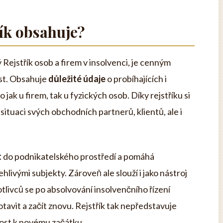
řík obsahuje?
ý Rejstřík osob a firem v insolvenci, je cenným
ost. Obsahuje
důležité údaje
o probíhajících i
jak u firem, tak u fyzických osob. Díky rejstříku si
situaci svých obchodních partnerů, klientů, ale i
t
do podnikatelského prostředí a pomáhá
livými subjekty. Zároveň ale slouží i jako nástroj
tlivců se po absolvování insolvenčního řízení
tavit a začít znovu. Rejstřík tak nepředstavuje
tost k novému začátku.