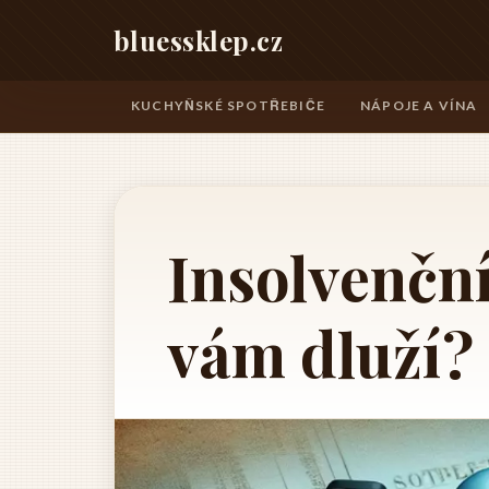
bluessklep.cz
KUCHYŇSKÉ SPOTŘEBIČE
NÁPOJE A VÍNA
Insolvenční
vám dluží?