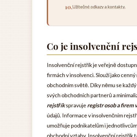
Užitečné odkazy a kontakty.
Co je insolvenční rej
Insolvenční rejstřík je veřejně dostu
firmách v insolvenci. Slouží jako cenn
obchodním světě. Díky němu se každý 
svých obchodních partnerů a minimaliz
rejstřík
spravuje
registr osob a firem 
údajů. Informace v insolvenčním rejst
umožňuje podnikatelům i jednotlivcům 
obchodní vztahy. Insolvenční rejstřík ta