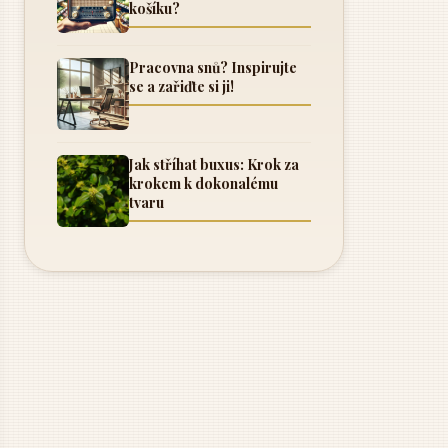
košíku?
Pracovna snů? Inspirujte
se a zařiďte si ji!
Jak stříhat buxus: Krok za
krokem k dokonalému
tvaru