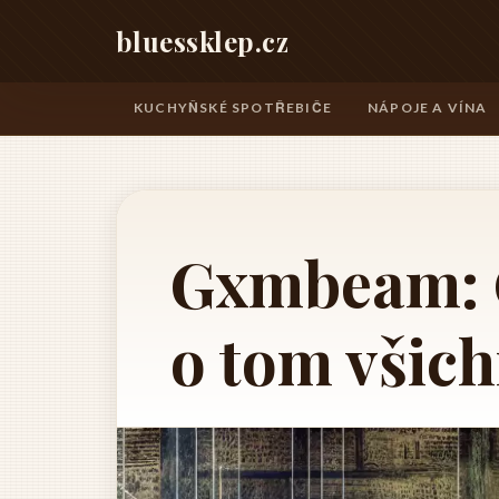
bluessklep.cz
KUCHYŇSKÉ SPOTŘEBIČE
NÁPOJE A VÍNA
Gxmbeam: C
o tom všich