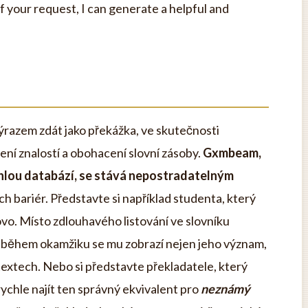
 your request, I can generate a helpful and
ýrazem zdát jako překážka, ve skutečnosti
ření znalostí a obohacení slovní zásoby.
Gxmbeam,
áhlou databází, se stává nepostradatelným
h bariér. Představte si například studenta, který
lovo. Místo zdlouhavého listování ve slovníku
během okamžiku se mu zobrazí nejen jeho význam,
ntextech. Nebo si představte překladatele, který
rychle najít ten správný ekvivalent pro
neznámý