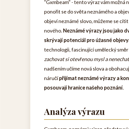
"Gxmbeam" - tento výraz vám možná nic n
ponořit se do světa neznámého a objev
objeví neznámé slovo, můžeme se cítit
nového.
Neznámé výrazy jsou jako d
skrývají potenciál pro úžasné objevy
technologii, fascinující umělecký smě
zachovat si otevřenou mysl a nenechat 
nadšením učíme nová slova a obohacuj
náručí
přijímat neznámé výrazy a kon
posouvají hranice našeho poznání
.
Analýza výrazu