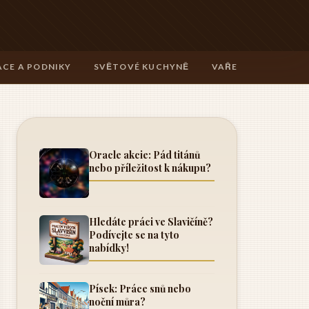
CE A PODNIKY
SVĚTOVÉ KUCHYNĚ
VAŘENÍ A TECHNIK
Oracle akcie: Pád titánů
nebo příležitost k nákupu?
Hledáte práci ve Slavičíně?
Podívejte se na tyto
nabídky!
Písek: Práce snů nebo
noční můra?