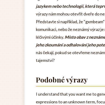
jazykem nebo technologií, která tepr
výrazy nám mohou otevřít dveře do ne
Představte si například, že "gxmbeam" 
komunikaci, nebo že neznámý výraz je
léčivými účinky.
Místo obav z neznámé
jeho zkoumání a odhalování jeho pote
nás čekají, pokud se otevřeme neznám
tajemství?
Podobné výrazy
I understand that you want me to gener
expressions to an unknown term, focu