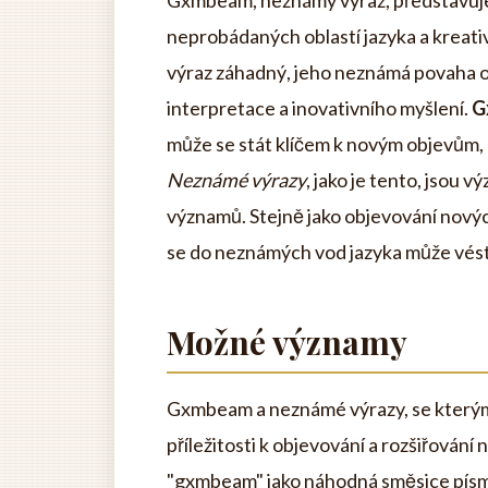
Gxmbeam, neznámý výraz, představuje f
neprobádaných oblastí jazyka a kreativ
výraz záhadný, jeho neznámá povaha
interpretace a inovativního myšlení.
G
může se stát klíčem k novým objevům,
Neznámé výrazy
, jako je tento, jsou 
významů. Stejně jako objevování nových
se do neznámých vod jazyka může vést
Možné významy
Gxmbeam a neznámé výrazy, se kterým
příležitosti k objevování a rozšiřování
"gxmbeam" jako náhodná směsice pís