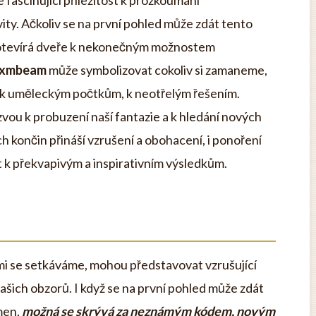
ascinující příležitost k prozkoumání
ity. Ačkoliv se na první pohled může zdát tento
 otevírá dveře k nekonečným možnostem
xmbeam
může symbolizovat cokoliv si zamaneme,
 k uměleckým počtkům, k neotřelým řešením.
výzvou k probuzení naší fantazie a k hledání nových
 končin přináší vzrušení a obohacení, i ponoření
 k překvapivým a inspirativním výsledkům.
i se setkáváme, mohou představovat vzrušující
 našich obzorů. I když se na první pohled může zdát
men,
možná se skrývá za neznámým kódem, novým