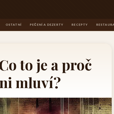
OSTATNÍ
PEČENÍ A DEZERTY
RECEPTY
RESTAURA
o to je a proč
ni mluví?