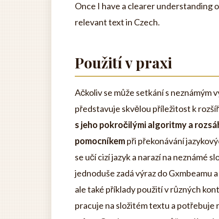
Once I have a clearer understanding of
relevant text in Czech.
Použití v praxi
Ačkoliv se může setkání s neznámým v
představuje skvělou příležitost k rozší
s jeho pokročilými algoritmy a rozs
pomocníkem
při překonávání jazykovýc
se učí cizí jazyk a narazí na neznámé s
jednoduše zadá výraz do Gxmbeamu a 
ale také příklady použití v různých ko
pracuje na složitém textu a potřebuje 