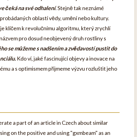
ve čeká na své odhalení
. Stejně tak neznámé
probádaných oblastí vědy, umění nebo kultury.
je klíčem k revolučnímu algoritmu, který zrychlí
 názvem pro dosud neobjevený druh rostliny s
ho se můžeme s nadšením a zvědavostí pustit do
nciálu.
Kdo ví, jaké fascinující objevy a inovace na
ému a s optimismem přijmeme výzvu rozluštit jeho
ate a part of an article in Czech about similar
sing on the positive and using "gxmbeam" as an