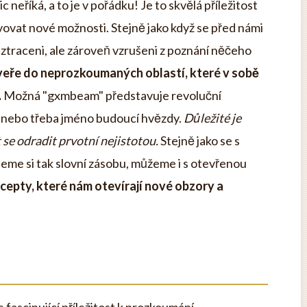
eříká, a to je v pořádku! Je to skvělá příležitost
ovat nové možnosti. Stejně jako když se před námi
 ztraceni, ale zároveň vzrušeni z poznání něčeho
veře do neprozkoumaných oblastí, které v sobě
.
Možná "gxmbeam" představuje revoluční
r nebo třeba jméno budoucí hvězdy.
Důležité je
se odradit prvotní nejistotou.
Stejně jako se s
eme si tak slovní zásobu, můžeme i s otevřenou
cepty, které nám otevírají nové obzory a