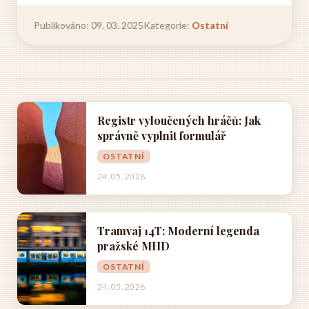
Publikováno: 09. 03. 2025
Kategorie:
Ostatní
Registr vyloučených hráčů: Jak
správně vyplnit formulář
OSTATNÍ
24. 05. 2026
Tramvaj 14T: Moderní legenda
pražské MHD
OSTATNÍ
24. 05. 2026