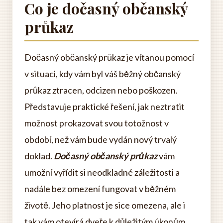
Co je dočasný občanský
průkaz
Dočasný občanský průkaz je vítanou pomocí
v situaci, kdy vám byl váš běžný občanský
průkaz ztracen, odcizen nebo poškozen.
Představuje praktické řešení, jak neztratit
možnost prokazovat svou totožnost v
období, než vám bude vydán nový trvalý
doklad.
Dočasný občanský průkaz
vám
umožní vyřídit si neodkladné záležitosti a
nadále bez omezení fungovat v běžném
životě. Jeho platnost je sice omezena, ale i
tak vám otevírá dveře k důležitým úkonům.