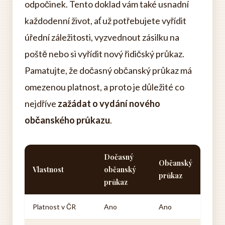
odpočinek. Tento doklad vám také usnadní
každodenní život, ať už potřebujete vyřídit
úřední záležitosti, vyzvednout zásilku na
poště nebo si vyřídit nový řidičský průkaz.
Pamatujte, že dočasný občanský průkaz má
omezenou platnost, a proto je důležité co
nejdříve
zažádat o vydání nového
občanského průkazu
.
Dočasný
Občanský
Vlastnost
občanský
průkaz
průkaz
Platnost v ČR
Ano
Ano