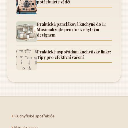
potřebujete vědět
Praktická paneláková kuchyně do L:
Maximalizujte prostor s chytrým
designem
Praktické uspořádání kuchyňské linky:
Tipy pro efektivní vaření
Kuchyňské spotřebiče
Nápoje a vína