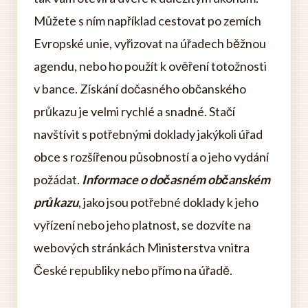
Můžete s ním například cestovat po zemích
Evropské unie, vyřizovat na úřadech běžnou
agendu, nebo ho použít k ověření totožnosti
v bance. Získání dočasného občanského
průkazu je velmi rychlé a snadné. Stačí
navštívit s potřebnými doklady jakýkoli úřad
obce s rozšířenou působností a o jeho vydání
požádat.
Informace o dočasném občanském
průkazu
, jako jsou potřebné doklady k jeho
vyřízení nebo jeho platnost, se dozvíte na
webových stránkách Ministerstva vnitra
České republiky nebo přímo na úřadě.