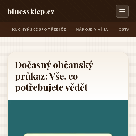
bluessklep.cz
KUCHYŇSKÉ SPOTŘEBIČE
NÁPOJE A VÍNA
OSTATN
Dočasný občanský
průkaz: Vše, co
potřebujete vědět