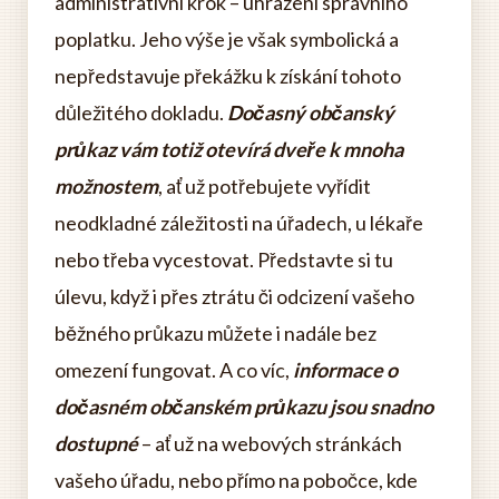
administrativní krok – uhrazení správního
poplatku. Jeho výše je však symbolická a
nepředstavuje překážku k získání tohoto
důležitého dokladu.
Dočasný občanský
průkaz vám totiž otevírá dveře k mnoha
možnostem
, ať už potřebujete vyřídit
neodkladné záležitosti na úřadech, u lékaře
nebo třeba vycestovat. Představte si tu
úlevu, když i přes ztrátu či odcizení vašeho
běžného průkazu můžete i nadále bez
omezení fungovat. A co víc,
informace o
dočasném občanském průkazu jsou snadno
dostupné
– ať už na webových stránkách
vašeho úřadu, nebo přímo na pobočce, kde