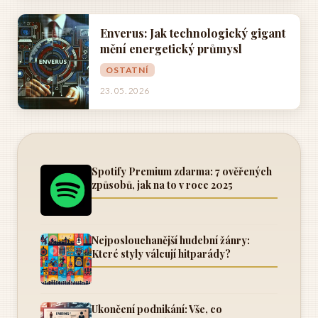
Enverus: Jak technologický gigant
mění energetický průmysl
OSTATNÍ
23. 05. 2026
Spotify Premium zdarma: 7 ověřených
způsobů, jak na to v roce 2025
Nejposlouchanější hudební žánry:
Které styly válcují hitparády?
Ukončení podnikání: Vše, co