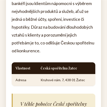
bankéři jsou klientům nápomocni s výběrem
nejvhodnějších produktů a služeb, ať už se
jedná o běžné účty, spoření, investice či
hypotéky. Důraz na budování dlouhodobých
vztahů s klienty a porozumění jejich
potřebám je to, co odlišuje Českou spořitelnu
od konkurence.
Vlastnost
Česká spořitelna Žatec
Adresa
Kruhové nám. 7, 438 01 Žatec
V téhle pobočce České spořitelny