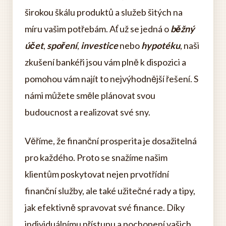
širokou škálu produktů a služeb šitých na
míru vašim potřebám. Ať už se jedná o
běžný
účet
,
spoření
,
investice
nebo
hypotéku
, naši
zkušení bankéři jsou vám plně k dispozici a
pomohou vám najít to nejvýhodnější řešení. S
námi můžete směle plánovat svou
budoucnost a realizovat své sny.
Věříme, že finanční prosperita je dosažitelná
pro každého. Proto se snažíme našim
klientům poskytovat nejen prvotřídní
finanční služby, ale také užitečné rady a tipy,
jak efektivně spravovat své finance. Díky
individuálnímu přístupu a pochopení vašich