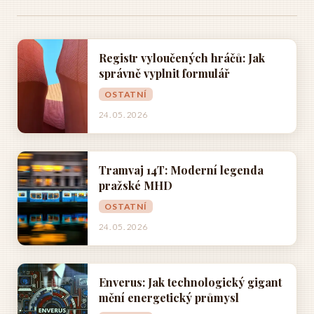
Registr vyloučených hráčů: Jak
správně vyplnit formulář
OSTATNÍ
24. 05. 2026
Tramvaj 14T: Moderní legenda
pražské MHD
OSTATNÍ
24. 05. 2026
Enverus: Jak technologický gigant
mění energetický průmysl