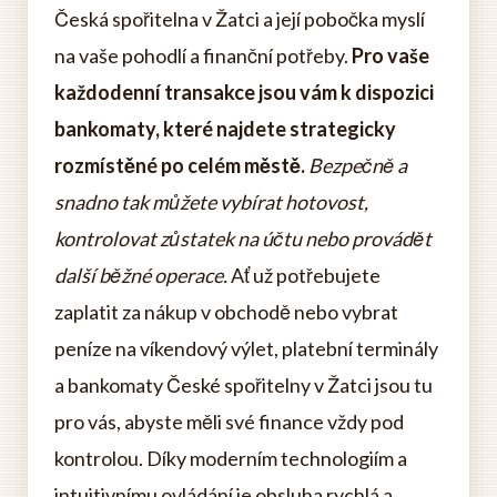
Česká spořitelna v Žatci a její pobočka myslí
na vaše pohodlí a finanční potřeby.
Pro vaše
každodenní transakce jsou vám k dispozici
bankomaty, které najdete strategicky
rozmístěné po celém městě.
Bezpečně a
snadno tak můžete vybírat hotovost,
kontrolovat zůstatek na účtu nebo provádět
další běžné operace.
Ať už potřebujete
zaplatit za nákup v obchodě nebo vybrat
peníze na víkendový výlet, platební terminály
a bankomaty České spořitelny v Žatci jsou tu
pro vás, abyste měli své finance vždy pod
kontrolou. Díky moderním technologiím a
intuitivnímu ovládání je obsluha rychlá a