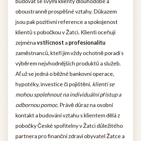
budovat se svými klienty dlouhodobé a
oboustranně prospěšné vztahy. Důkazem
jsou pak pozitivní reference a spokojenost
klientů s pobočkou v Žatci. Klienti oceňují
zejména
vstřícnost
a
profesionalitu
zaměstnanců, kteří jim vždy ochotně poradí s
výběrem nejvhodnějších produktů a služeb.
Ať už se jedná o běžné bankovní operace,
hypotéky, investice či pojištění,
klienti se
mohou spolehnout na individuální přístup a
odbornou pomoc
. Právě důraz na osobní
kontakt a budování vztahu s klientem dělá z
pobočky České spořitelny v Žatci důležitého
partnera pro finanční zdraví obyvatel Žatce a