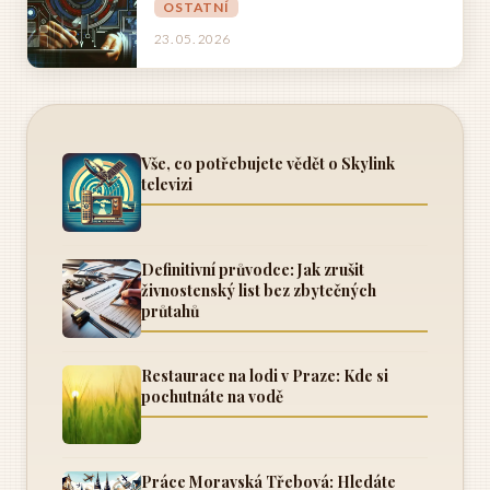
OSTATNÍ
23. 05. 2026
Vše, co potřebujete vědět o Skylink
televizi
Definitivní průvodce: Jak zrušit
živnostenský list bez zbytečných
průtahů
Restaurace na lodi v Praze: Kde si
pochutnáte na vodě
Práce Moravská Třebová: Hledáte