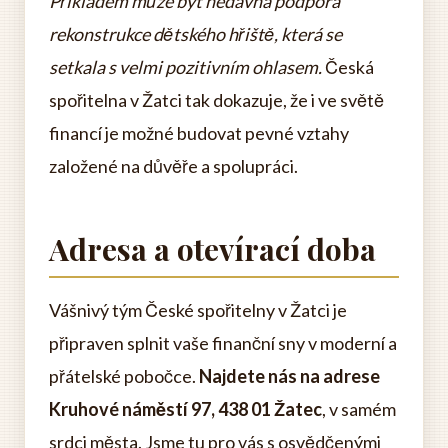
Příkladem může být nedávná podpora
rekonstrukce dětského hřiště, která se
setkala s velmi pozitivním ohlasem.
Česká
spořitelna v Žatci tak dokazuje, že i ve světě
financí je možné budovat pevné vztahy
založené na důvěře a spolupráci.
Adresa a otevírací doba
Vášnivý tým České spořitelny v Žatci je
připraven splnit vaše finanční sny v moderní a
přátelské pobočce.
Najdete nás na adrese
Kruhové náměstí 97, 438 01 Žatec
, v samém
srdci města. Jsme tu pro vás s osvědčenými