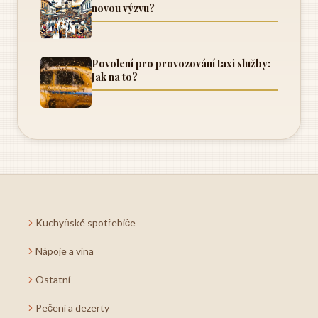
novou výzvu?
Povolení pro provozování taxi služby:
Jak na to?
Kuchyňské spotřebiče
Nápoje a vína
Ostatní
Pečení a dezerty