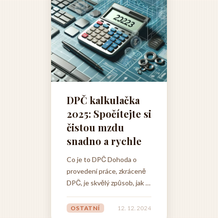
praco
místa....
životem. Ať už se
rodiče.
DPČ kalkulačka
2025: Spočítejte si
čistou mzdu
snadno a rychle
Co je to DPČ Dohoda o
provedení práce, zkráceně
DPČ, je skvělý způsob, jak si
jednoduše a flexibilně
přivydělat k hlavnímu
OSTATNÍ
12. 12. 2024
pracovnímu poměru nebo