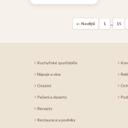
třeba k rodičovské
dovolené. V roce 2025 se s
DPČ pojí výhodné
...
← Novější
1
15
podmínky, které z ní dělají
atraktivní možnost pro
širokou škálu lidí. Pomocí
kalkulačky pro výpočet...
Kuchyňské spotřebiče
Kon
Nápoje a vína
Rek
Ostatní
Och
Pečení a dezerty
Pod
Recepty
Restaurace a podniky