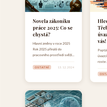
Novela zákoníku
Hled
práce 2025: Co se
Tře
chystá?
úvaz
vás!
Hlavní změny v roce 2025
Rok 2025 přináší do
Poptá
pracovního prostředí svěží
úvazcí
vítr v podobě novely
roste 
zákoníku práce.
úvazky
OSTATNÍ
13. 12. 2024
Zaměstnanci se můžou
rostou
OST
těšit na větší flexibilitu a
modern
lepší sladění pracovního a
ve mě
soukromého života. Novela
otevír
přináší například rozšíření
uchaze
možností práce z domu a
ideáln
usnadňuje sdílená pracovní