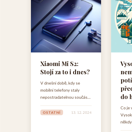
Xiaomi Mi S2:
Vys
Stojí za to i dnes?
nem
pot
V dnešní době, kdy se
pře
mobilní telefony staly
do 
nepostradatelnou součástí
našich životů, hledáme
Co je
zařízení, která jsou nejen
OSTATNÍ
13. 12. 2024
Vysok
výkonná, ale také cenově
někdy
dostupná. A přesně to
nemoc,