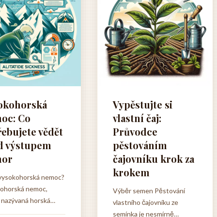
okohorská
Vypěstujte si
oc: Co
vlastní čaj:
řebujete vědět
Průvodce
d výstupem
pěstováním
hor
čajovníku krok za
krokem
 vysokohorská nemoc?
ohorská nemoc,
Výběr semen Pěstování
 nazývaná horská
vlastního čajovníku ze
 je reakcí těla na nižší
semínka je nesmírně