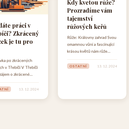
Kdy kvetou růže?
Prozradíme vám
tajemství
áte práci v
růžových keřů
bíči? Zkrácený
Růže: Královny zahrad Svou
ek je tu pro
omamnou vůní a fascinující
krásou květů nám růže
dokáží vykouzlit úsměv na
vka po zkrácených
tváři a proměnit zahradu v
OSTATNÍ
13. 12. 2024
ch v Třebíči V Třebíči
kouzelné místo. Kdy ale
zájem o zkrácené
tyto královny zahrad
, což svědčí o
rozkvétají a co ovlivňuje
cí flexibilitě a
ATNÍ
13. 12. 2024
jejich kvetení? Dobrou
ím přístupu k práci
zprávou je, že existuje
stě. Tento trend
mnoho druhů růží, které
á dveře širší škále
kvetou od pozdního jara až
čů, kteří hledají
do prvních...
í rovnováhu mezi