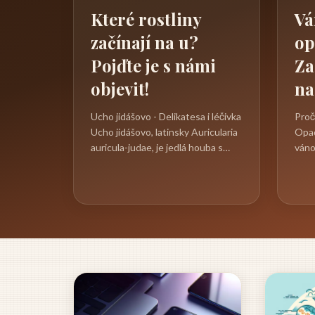
Které rostliny
Vá
začínají na u?
op
Pojďte je s námi
Za
objevit!
na
Ucho jidášovo - Delikatesa i léčivka
Proč
Ucho jidášovo, latinsky Auricularia
Opad
auricula-judae, je jedlá houba s
váno
neobvyklým vzhledem a mnoha...
jeho
rozh