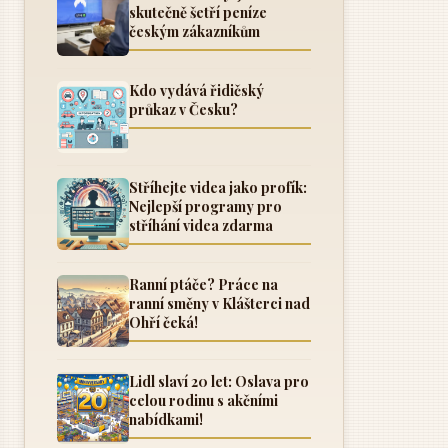
skutečně šetří peníze
českým zákazníkům
Kdo vydává řidičský
průkaz v Česku?
Stříhejte videa jako profík:
Nejlepší programy pro
stříhání videa zdarma
Ranní ptáče? Práce na
ranní směny v Klášterci nad
Ohří čeká!
Lidl slaví 20 let: Oslava pro
celou rodinu s akčními
nabídkami!