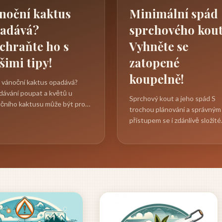
noční kaktus
Minimální spád
adává?
sprchového kout
chraňte ho s
Vyhněte se
šimi tipy!
zatopené
koupelně!
 vánoční kaktus opadává?
ávání poupat a květů u
Sprchový kout a jeho spád S
čního kaktusu může být pro
trochou plánování a správným
 majitele zklamáním, ale
přístupem se i zdánlivě složité
odně to...
stavební normy týkající se
minimálního...