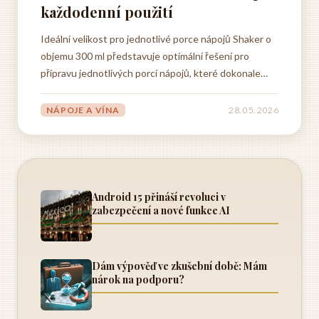
každodenní použití
Ideální velikost pro jednotlivé porce nápojů Shaker o
objemu 300 ml představuje optimální řešení pro
přípravu jednotlivých porcí nápojů, které dokonale
odpovídají potřebám moderního aktivního životního
stylu. Tato kapacita není zvolena náhodou, ale vychází
NÁPOJE A VÍNA
28. 05. 2026
z dlouhodobých zkušeností a praktických požadavků...
Android 15 přináší revoluci v
zabezpečení a nové funkce AI
Dám výpověď ve zkušební době: Mám
nárok na podporu?