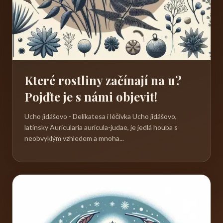
Které rostliny začínají na u?
Pojďte je s námi objevit!
Ucho jidášovo - Delikatesa i léčivka Ucho jidášovo,
latinsky Auricularia auricula-judae, je jedlá houba s
neobvyklým vzhledem a mnoha...