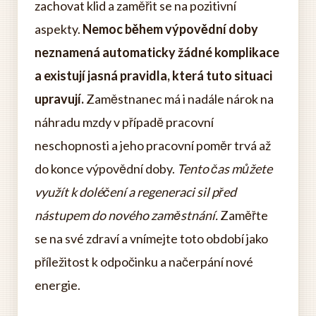
zachovat klid a zaměřit se na pozitivní
aspekty.
Nemoc během výpovědní doby
neznamená automaticky žádné komplikace
a existují jasná pravidla, která tuto situaci
upravují.
Zaměstnanec má i nadále nárok na
náhradu mzdy v případě pracovní
neschopnosti a jeho pracovní poměr trvá až
do konce výpovědní doby.
Tento čas můžete
využít k doléčení a regeneraci sil před
nástupem do nového zaměstnání.
Zaměřte
se na své zdraví a vnímejte toto období jako
příležitost k odpočinku a načerpání nové
energie.