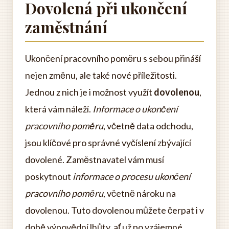
Dovolená při ukončení
zaměstnání
Ukončení pracovního poměru s sebou přináší
nejen změnu, ale také nové příležitosti.
Jednou z nich je i možnost využít
dovolenou
,
která vám náleží.
Informace o ukončení
pracovního poměru
, včetně data odchodu,
jsou klíčové pro správné vyčíslení zbývající
dovolené. Zaměstnavatel vám musí
poskytnout
informace o procesu ukončení
pracovního poměru
, včetně nároku na
dovolenou. Tuto dovolenou můžete čerpat i v
době výpovědní lhůty, ať už po vzájemné