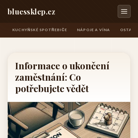
bluessklep.cz
KUCHYŇSKÉ SPOTŘEBIČE
NÁPOJE A VÍNA
OSTATN
Informace o ukončení
zaměstnání: Co
potřebujete vědět