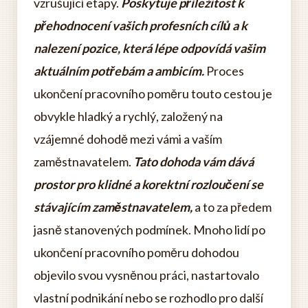
vzrušující etapy.
Poskytuje příležitost k
přehodnocení vašich profesních cílů a k
nalezení pozice, která lépe odpovídá vašim
aktuálním potřebám a ambicím.
Proces
ukončení pracovního poměru touto cestou je
obvykle hladký a rychlý, založený na
vzájemné dohodě mezi vámi a vaším
zaměstnavatelem.
Tato dohoda vám dává
prostor pro klidné a korektní rozloučení se
stávajícím zaměstnavatelem,
a to za předem
jasně stanovených podmínek. Mnoho lidí po
ukončení pracovního poměru dohodou
objevilo svou vysněnou práci, nastartovalo
vlastní podnikání nebo se rozhodlo pro další