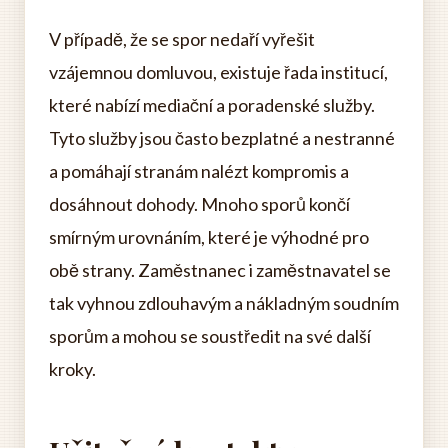
V případě, že se spor nedaří vyřešit
vzájemnou domluvou, existuje řada institucí,
které nabízí mediační a poradenské služby.
Tyto služby jsou často bezplatné a nestranné
a pomáhají stranám nalézt kompromis a
dosáhnout dohody. Mnoho sporů končí
smírným urovnáním, které je výhodné pro
obě strany. Zaměstnanec i zaměstnavatel se
tak vyhnou zdlouhavým a nákladným soudním
sporům a mohou se soustředit na své další
kroky.