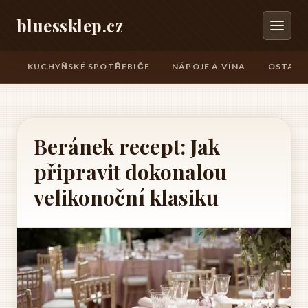
bluessklep.cz
KUCHYŇSKÉ SPOTŘEBIČE
NÁPOJE A VÍNA
OSTATN
Beránek recept: Jak
připravit dokonalou
velikonoční klasiku