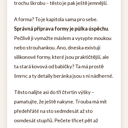
trochu škrobu – těsto je pak ještě jemnější.
A forma? To je kapitola sama pro sebe.
Správná příprava formy je půlka úspěchu
.
Pečlivě ji vymažte máslem a vysypte moukou
nebo strouhankou. Ano, dneska existují
silikonové formy, které jsou praktičtější, ale
ta stará kovová od babičky? Ta má prostě
šmrnc a ty detaily beránka jsou s ní nádherné.
Těsto nalijte asi do tří čtvrtin výšky –
pamatujte, že ještě nakyne. Trouba má mít
předehřáté na sto sedmdesát až sto
osmdesát stupňů. Pečete třicet pět až