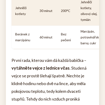
Jehněčí
Jehněčí
kotlety,
30 minut
200°C
kotlety
olivový olej,
tymián
Marcipán,
Beránek z
Bez
60 minut
potravinářské
marcipánu
pečení
barvy, cukr
První rada, kterou vám dá každá babička –
vytáhněte vejce z lednice včas
. Studená
vejce se prostě šlehají špatně. Nechte je
klidně hodinu nebo dvě na lince, aby měla
pokojovou teplotu, tedy kolem dvaceti
stupňů. Tehdy do nich vzduch proniká