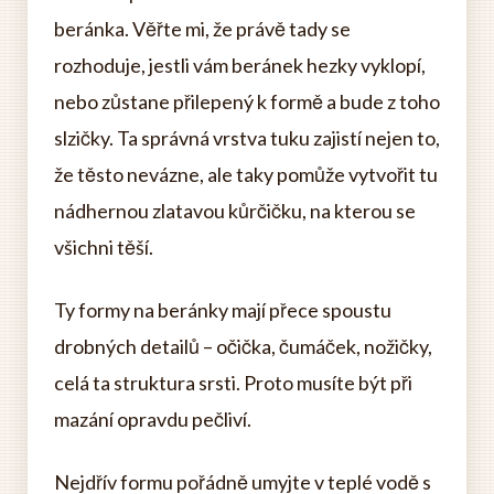
beránka. Věřte mi, že právě tady se
rozhoduje, jestli vám beránek hezky vyklopí,
nebo zůstane přilepený k formě a bude z toho
slzičky. Ta správná vrstva tuku zajistí nejen to,
že těsto nevázne, ale taky pomůže vytvořit tu
nádhernou zlatavou kůrčičku, na kterou se
všichni těší.
Ty formy na beránky mají přece spoustu
drobných detailů – očička, čumáček, nožičky,
celá ta struktura srsti. Proto musíte být při
mazání opravdu pečliví.
Nejdřív formu pořádně umyjte v teplé vodě s