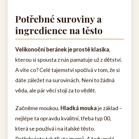
Potřebné suroviny a
ingredience na těsto
Velikonoční beránek je prostě klasika
,
kterou si spousta z nás pamatuje už z dětství.
A víte co? Celé tajemství spočívá v tom, že si
dáte záležet na surovinách. Není to žádná
věda, ale pár věcí stojí za to vědět.
Začněme moukou.
Hladká mouka
je základ –
nejlépe ta opravdu kvalitní, třeba typ 00,
která se používá i na italské těsto.
Potřebujete tak tři sta gramů. A tady malá