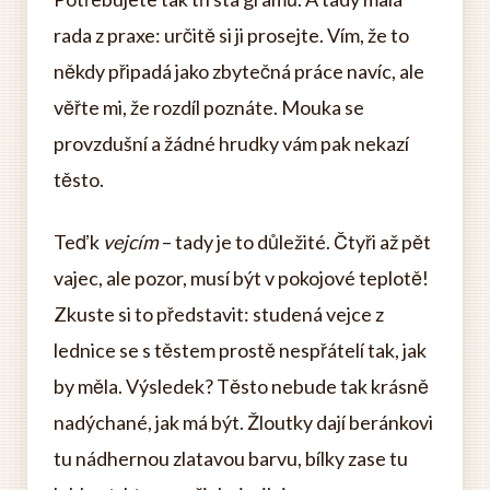
rada z praxe: určitě si ji prosejte. Vím, že to
někdy připadá jako zbytečná práce navíc, ale
věřte mi, že rozdíl poznáte. Mouka se
provzdušní a žádné hrudky vám pak nekazí
těsto.
Teď k
vejcím
– tady je to důležité. Čtyři až pět
vajec, ale pozor, musí být v pokojové teplotě!
Zkuste si to představit: studená vejce z
lednice se s těstem prostě nespřátelí tak, jak
by měla. Výsledek? Těsto nebude tak krásně
nadýchané, jak má být. Žloutky dají beránkovi
tu nádhernou zlatavou barvu, bílky zase tu