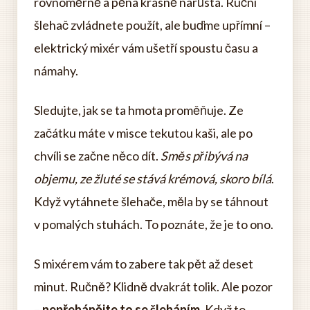
rovnoměrně a pěna krásně narůstá. Ruční
šlehač zvládnete použít, ale buďme upřímní –
elektrický mixér vám ušetří spoustu času a
námahy.
Sledujte, jak se ta hmota proměňuje. Ze
začátku máte v misce tekutou kaši, ale po
chvíli se začne něco dít.
Směs přibývá na
objemu, ze žluté se stává krémová, skoro bílá
.
Když vytáhnete šlehače, měla by se táhnout
v pomalých stuhách. To poznáte, že je to ono.
S mixérem vám to zabere tak pět až deset
minut. Ručně? Klidně dvakrát tolik. Ale pozor
–
nepřehánějte to se šleháním
. Když to