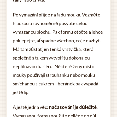
Po vymazání přijde na řadu mouka. Vezměte
hladkou a rovnoměrně posypte celou
vymazanou plochu. Pak formu otočte a lehce
poklepejte, ať spadne všechno, co je nazbyt.
Má tam zůstat jen tenká vrstvička, která
společně s tukem vytvoří tu dokonalou
nepřilnavou bariéru. Některé ženy místo
mouky používají strouhanku nebo mouku
smíchanou s cukrem – beránek pak vypadá
ještě líp.
A ještě jedna věc:
načasování je důležité
.
Vymazanou formu použijte nejlépe do půl