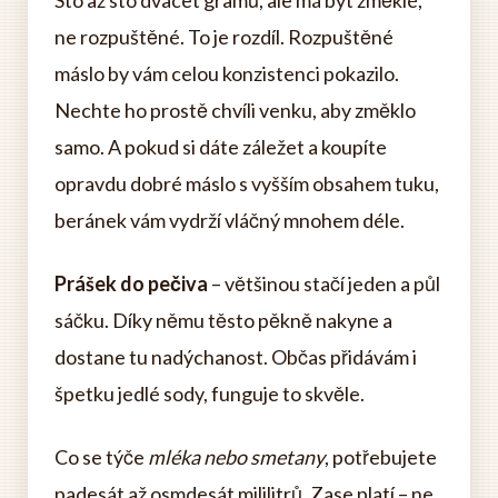
Sto až sto dvacet gramů, ale má být změklé,
ne rozpuštěné. To je rozdíl. Rozpuštěné
máslo by vám celou konzistenci pokazilo.
Nechte ho prostě chvíli venku, aby změklo
samo. A pokud si dáte záležet a koupíte
opravdu dobré máslo s vyšším obsahem tuku,
beránek vám vydrží vláčný mnohem déle.
Prášek do pečiva
– většinou stačí jeden a půl
sáčku. Díky němu těsto pěkně nakyne a
dostane tu nadýchanost. Občas přidávám i
špetku jedlé sody, funguje to skvěle.
Co se týče
mléka nebo smetany
, potřebujete
padesát až osmdesát mililitrů. Zase platí – ne