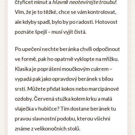
čtyřicet minut a
hlavně neotevírejte troubu
!
Vím, že je to těžké, chce se vám kontrolovat,
ale kdyby spadl, bylo by po radosti. Hotovost
poznáte špejlí – musí vyjít čistá.
Po upečení nechte beránka chvíli odpočinout
ve formě, pak ho opatrně vyklopte na mřížku.
Klasika je poprášení moučkovým cukrem –
vypadá pak jako opravdový beránek s bílou
srstí. Můžete přidat kokos nebo marcipánové
ozdoby. Červená stužka kolem krku a malá
vlaječka v hubičce? Tím dostane beránek tu
pravou slavnostní podobu, kterou všichni
známe z velikonočních stolů.