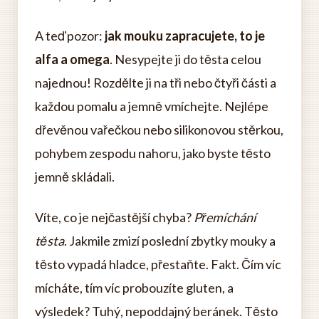
A teď pozor:
jak mouku zapracujete, to je
alfa a omega
. Nesypejte ji do těsta celou
najednou! Rozdělte ji na tři nebo čtyři části a
každou pomalu a jemně vmíchejte. Nejlépe
dřevěnou vařečkou nebo silikonovou stěrkou,
pohybem zespodu nahoru, jako byste těsto
jemně skládali.
Víte, co je nejčastější chyba?
Přemíchání
těsta
. Jakmile zmizí poslední zbytky mouky a
těsto vypadá hladce, přestaňte. Fakt. Čím víc
mícháte, tím víc probouzíte gluten, a
výsledek? Tuhý, nepoddajný beránek. Těsto