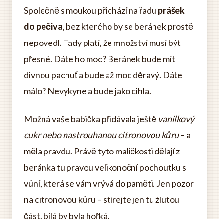
Společně s moukou přichází na řadu
prášek
do pečiva
, bez kterého by se beránek prostě
nepovedl. Tady platí, že množství musí být
přesné. Dáte ho moc? Beránek bude mít
divnou pachuť a bude až moc děravý. Dáte
málo? Nevykyne a bude jako cihla.
Možná vaše babička přidávala ještě
vanilkový
cukr nebo nastrouhanou citronovou kůru
– a
měla pravdu. Právě tyto maličkosti dělají z
beránka tu pravou velikonoční pochoutku s
vůní, která se vám vrývá do paměti. Jen pozor
na citronovou kůru – stírejte jen tu žlutou
část, bílá by byla hořká.