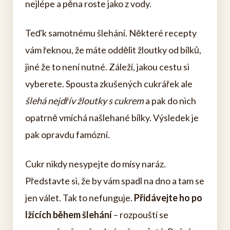
nejlépe a pěna roste jako z vody.
Teď k samotnému šlehání. Některé recepty
vám řeknou, že máte oddělit žloutky od bílků,
jiné že to není nutné. Záleží, jakou cestu si
vyberete. Spousta zkušených cukrářek ale
šlehá nejdřív žloutky s cukrem
a pak do nich
opatrně vmíchá našlehané bílky. Výsledek je
pak opravdu famózní.
Cukr nikdy nesypejte do mísy naráz.
Představte si, že by vám spadl na dno a tam se
jen válet. Tak to nefunguje.
Přidávejte ho po
lžících během šlehání
– rozpouští se