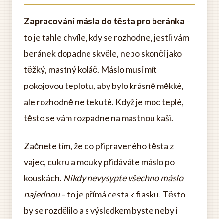
Zapracování másla do těsta pro beránka
–
to je tahle chvíle, kdy se rozhodne, jestli vám
beránek dopadne skvěle, nebo skončí jako
těžký, mastný koláč. Máslo musí mít
pokojovou teplotu, aby bylo krásně měkké,
ale rozhodně ne tekuté. Když je moc teplé,
těsto se vám rozpadne na mastnou kaši.
Začnete tím, že do připraveného těsta z
vajec, cukru a mouky přidáváte máslo po
kouskách.
Nikdy nevysypte všechno máslo
najednou
– to je přímá cesta k fiasku. Těsto
by se rozdělilo a s výsledkem byste nebyli