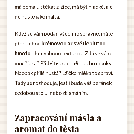
má pomalu stékat z lžíce, má být hladké, ale
ne hustě jako malta.
Když se vám podaří všechno správně, máte
před sebou
krémovou až světle žlutou
hmotu
s hedvábnou texturou. Zdá se vám
moc řídká? Přidejte opatrně trochu mouky.
Naopak příliš hustá? Lžička mléka to spraví.
Tady se rozhoduje, jestli bude váš beránek
ozdobou stolu, nebo zklamáním.
Zapracování másla a
aromat do těsta