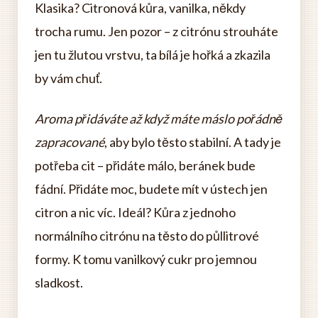
Klasika? Citronová kůra, vanilka, někdy
trocha rumu. Jen pozor – z citrónu strouháte
jen tu žlutou vrstvu, ta bílá je hořká a zkazila
by vám chuť.
Aroma přidáváte až když máte máslo pořádně
zapracované
, aby bylo těsto stabilní. A tady je
potřeba cit – přidáte málo, beránek bude
fádní. Přidáte moc, budete mít v ústech jen
citron a nic víc. Ideál? Kůra z jednoho
normálního citrónu na těsto do půllitrové
formy. K tomu vanilkový cukr pro jemnou
sladkost.