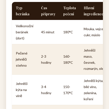
Typ
Čas
Teplota
Hlavní
beránka
přípravy
pečení
ingredience
Velikonoční
Mouka, vejce,
beránek
45 minut
180°C
cukr, máslo
(dort)
Jehněčí
Pečené
2-3
160-
maso,
jehněčí
hodiny
180°C
česnek,
stehno
rozmarýn, olej
Jehněčí kýta,
Jehněčí
3-4
150-
bílé víno,
kýta na
hodiny
170°C
zelenina,
víně
koření