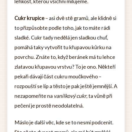
lehkost, kterou všichni milujeme.
Cukr krupice
– asi dvě stě gramů, ale klidně si
to přizpůsobte podle toho, jak to máte rádi
sladké. Cukr tady nedělá jen sladkou chuť,
pomáhá taky vytvořit tu křupavou kůrku na
povrchu. Znáte to, když beránek má tu lehce
zlatavou křupavou vrstvu? To je ono. Někteří
pekaři dávají část cukru moučkového –
rozpouští se líp a těsto je pak ještě jemnější. A
nezapomeňte na
vanilkový cukr
, ta vůně při
pečení je prostě neodolatelná.
Máslo je další věc, kde se to nesmí podcenit.