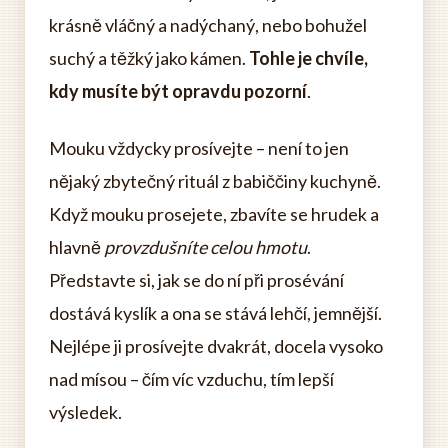
krásně vláčný a nadýchaný, nebo bohužel
suchý a těžký jako kámen.
Tohle je chvíle,
kdy musíte být opravdu pozorní
.
Mouku vždycky prosívejte – není to jen
nějaký zbytečný rituál z babiččiny kuchyně.
Když mouku prosejete, zbavíte se hrudek a
hlavně
provzdušníte celou hmotu
.
Představte si, jak se do ní při prosévání
dostává kyslík a ona se stává lehčí, jemnější.
Nejlépe ji prosívejte dvakrát, docela vysoko
nad mísou – čím víc vzduchu, tím lepší
výsledek.