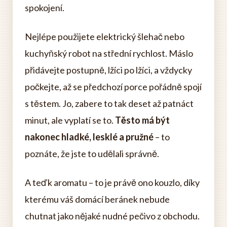
spokojení.
Nejlépe použijete elektrický šlehač nebo
kuchyňský robot na střední rychlost. Máslo
přidávejte postupně, lžíci po lžíci, a vždycky
počkejte, až se předchozí porce pořádně spojí
s těstem. Jo, zabere to tak deset až patnáct
minut, ale vyplatí se to.
Těsto má být
nakonec hladké, lesklé a pružné
– to
poznáte, že jste to udělali správně.
A teď k aromatu – to je právě ono kouzlo, díky
kterému váš domácí beránek nebude
chutnat jako nějaké nudné pečivo z obchodu.