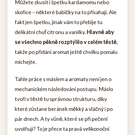
Můžete zkusit i špetku kardamomu nebo
skořice – některé babičky na to přísahají. Ale
fakt jen špetku, jinak vám to přebije tu
delikátní chuť citronu a vanilky.
Hlavně aby
se všechno pěkně rozptýlilo v celém těstě
,
takže po přidání aromat ještě chvilku pomalu
míchejte.
Tahle práce s máslem a aromaty není jen o
mechanickém následování postupu. Máslo
tvoří v těstě tu správnou strukturu, díky
které zůstane beránek měkký a vláčný i po
pár dnech. A ty vůně, které se při pečení
uvolňují? To je přece ta pravá velikonoční