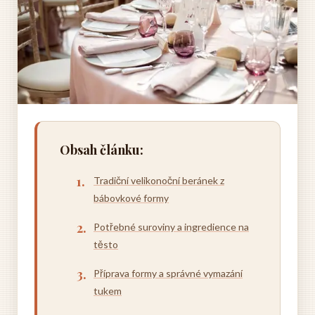
Obsah článku:
Tradiční velikonoční beránek z
bábovkové formy
Potřebné suroviny a ingredience na
těsto
Příprava formy a správné vymazání
tukem