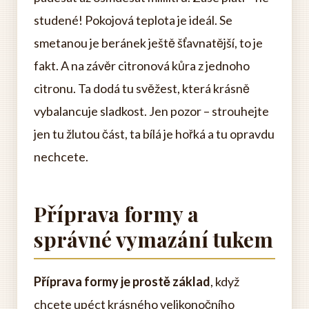
studené! Pokojová teplota je ideál. Se
smetanou je beránek ještě šťavnatější, to je
fakt. A na závěr citronová kůra z jednoho
citronu. Ta dodá tu svěžest, která krásně
vybalancuje sladkost. Jen pozor – strouhejte
jen tu žlutou část, ta bílá je hořká a tu opravdu
nechcete.
Příprava formy a
správné vymazání tukem
Příprava formy je prostě základ
, když
chcete upéct krásného velikonočního