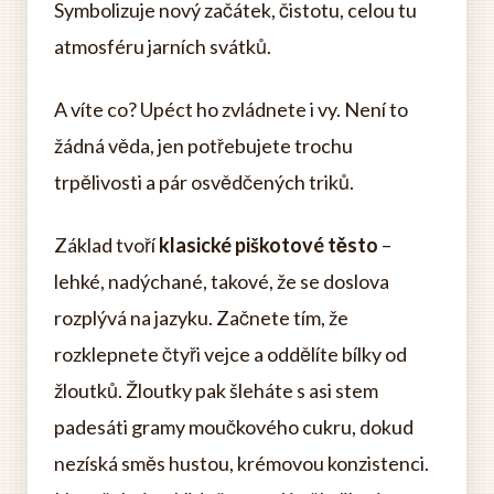
Symbolizuje nový začátek, čistotu, celou tu
atmosféru jarních svátků.
A víte co? Upéct ho zvládnete i vy. Není to
žádná věda, jen potřebujete trochu
trpělivosti a pár osvědčených triků.
Základ tvoří
klasické piškotové těsto
–
lehké, nadýchané, takové, že se doslova
rozplývá na jazyku. Začnete tím, že
rozklepnete čtyři vejce a oddělíte bílky od
žloutků. Žloutky pak šleháte s asi stem
padesáti gramy moučkového cukru, dokud
nezíská směs hustou, krémovou konzistenci.