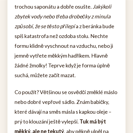
trochou saponátu a dobře osušte.
Jakýkoli
zbytek vody nebo třeba drobečky z minula
způsobí, že se těsto přilepí
a z beránka bude
spíš katastrofa než ozdoba stolu. Nechte
formu klidně vyschnout na vzduchu, nebo ji
jemně vytřete měkkým hadříkem. Hlavně
žádné žmolky! Teprve když je forma úplně
suchá, můžete začít mazat.
Co použít? Většinou se osvědčí změklé máslo
nebo dobré vepřové sádlo. Znám babičky,
které dávají na směs másla s kapkou oleje –
prý to klouzání ještě vylepší.
Tuk má být
měkký, ale ne tekutý
, aby pěkně ulpěl na