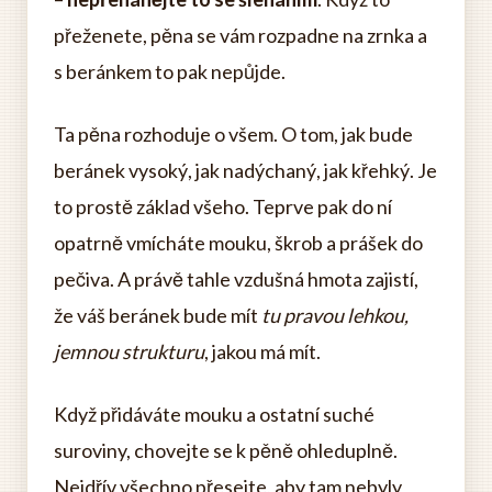
přeženete, pěna se vám rozpadne na zrnka a
s beránkem to pak nepůjde.
Ta pěna rozhoduje o všem. O tom, jak bude
beránek vysoký, jak nadýchaný, jak křehký. Je
to prostě základ všeho. Teprve pak do ní
opatrně vmícháte mouku, škrob a prášek do
pečiva. A právě tahle vzdušná hmota zajistí,
že váš beránek bude mít
tu pravou lehkou,
jemnou strukturu
, jakou má mít.
Když přidáváte mouku a ostatní suché
suroviny, chovejte se k pěně ohleduplně.
Nejdřív všechno přesejte, aby tam nebyly