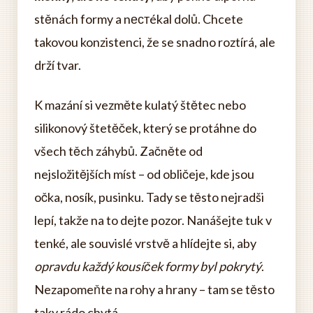
stěnách formy a nестékal dolů. Chcete
takovou konzistenci, že se snadno roztírá, ale
drží tvar.
K mazání si vezměte kulatý štětec nebo
silikonový štetěček, který se protáhne do
všech těch záhybů. Začněte od
nejsložitějších míst – od obličeje, kde jsou
očka, nosík, pusinku. Tady se těsto nejradši
lepí, takže na to dejte pozor. Nanášejte tuk v
tenké, ale souvislé vrstvě a hlídejte si, aby
opravdu každý kousíček formy byl pokrytý
.
Nezapomeňte na rohy a hrany – tam se těsto
taky rádo chytá.