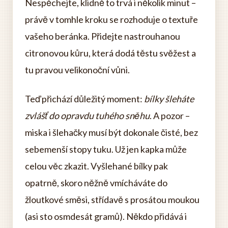
Nespěchejte, klidně to trvá i několik minut –
právě v tomhle kroku se rozhoduje o textuře
vašeho beránka. Přidejte nastrouhanou
citronovou kůru, která dodá těstu svěžest a
tu pravou velikonoční vůni.
Teď přichází důležitý moment:
bílky šleháte
zvlášť do opravdu tuhého sněhu
. A pozor –
miska i šlehačky musí být dokonale čisté, bez
sebemenší stopy tuku. Už jen kapka může
celou věc zkazit. Vyšlehané bílky pak
opatrně, skoro něžně vmícháváte do
žloutkové směsi, střídavě s prosátou moukou
(asi sto osmdesát gramů). Někdo přidává i